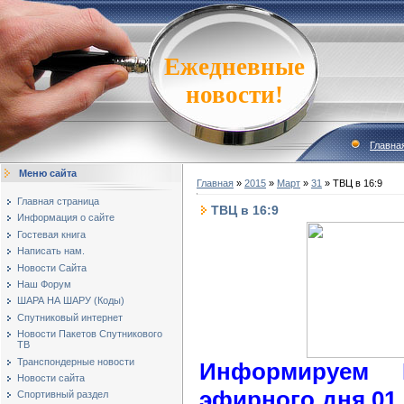
Ежедневные
новости!
Главна
Меню сайта
Главная
»
2015
»
Март
»
31
» ТВЦ в 16:9
Главная страница
ТВЦ в 16:9
Информация о сайте
Гостевая книга
Написать нам.
Новости Сайта
Наш Форум
ШАРА НА ШАРУ (Коды)
Спутниковый интернет
Новости Пакетов Спутникового
ТВ
Транспондерные новости
Информируем 
Новости сайта
эфирного дня 01 
Спортивный раздел