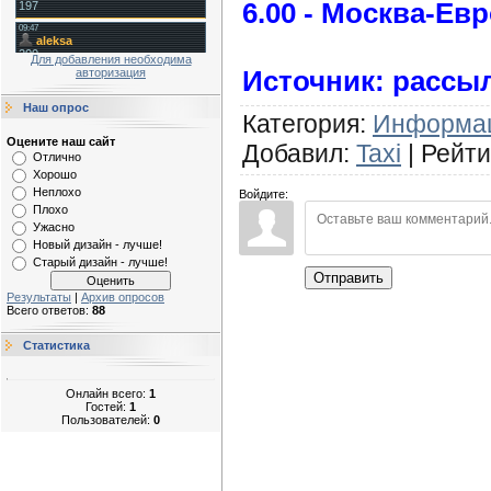
6.00 - Москва-Евр
Для добавления необходима
Источник: рассы
авторизация
Наш опрос
Категория
:
Информа
Оцените наш сайт
Добавил
:
Taxi
|
Рейти
Отлично
Хорошо
Неплохо
Войдите:
Плохо
Ужасно
Новый дизайн - лучше!
Старый дизайн - лучше!
Отправить
Результаты
|
Архив опросов
Всего ответов:
88
Статистика
Онлайн всего:
1
Гостей:
1
Пользователей:
0