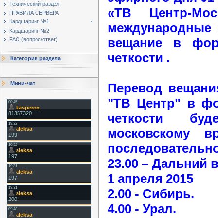
Технический раздел.
«ТВ Центр-Мо
ПРАВИЛА СЕРВЕРА
Кардшаринг №1
международные 
Кардшаринг №2
вещание в фор
FAQ (вопрос/ответ)
четкости .
Категории раздела
Мини-чат
Перевод вещани
"ТВ Центр" в фо
четкости бу
московскому в
последовательнос
23.00 – Дальний в
1 апреля 2015
2.00 - Сибирь.
4.00 - Урал.