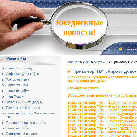
Ежедневные
новости!
Главна
Меню сайта
Главная
»
2015
»
Март
»
2
» "Триколор ТВ" у
Главная страница
"Триколор ТВ" убирает допо
Информация о сайте
"Триколор ТВ" убирает дополнительные
Гостевая книга
Из рассылки дилерам:
Написать нам.
Уважаемые агенты!
Новости Сайта
Обращаем ваше внимание, что со 2 март
Наш Форум
ШАРА НА ШАРУ (Коды)
13593 «Триколор ТВ» – «Радиопакет» го
15538 «Триколор ТВ» – «Радиопакет» ме
Спутниковый интернет
13596 «Триколор ТВ» – Пакет «СуперКин
Новости Пакетов Спутникового
15535 «Триколор ТВ» – Пакет «СуперКин
ТВ
14394 «Триколор ТВ» – Пакет «СуперКин
13597 «Триколор ТВ» – Пакет «Музыкаль
Транспондерные новости
15527 «Триколор ТВ» – Пакет «Музыкал
Новости сайта
15519 «Триколор ТВ» – Пакет «AMEDIA P
15528 «Триколор ТВ» - Пакет «AMEDIA P
Спортивный раздел
15536 «Триколор ТВ» – Пакет «Кинозалы