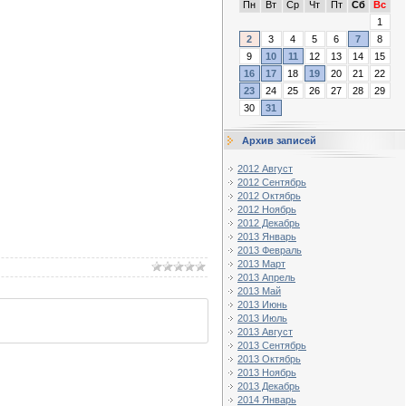
Пн
Вт
Ср
Чт
Пт
Сб
Вс
1
2
3
4
5
6
7
8
9
10
11
12
13
14
15
16
17
18
19
20
21
22
23
24
25
26
27
28
29
30
31
Архив записей
2012 Август
2012 Сентябрь
2012 Октябрь
2012 Ноябрь
2012 Декабрь
2013 Январь
2013 Февраль
2013 Март
2013 Апрель
2013 Май
2013 Июнь
2013 Июль
2013 Август
2013 Сентябрь
2013 Октябрь
2013 Ноябрь
2013 Декабрь
2014 Январь