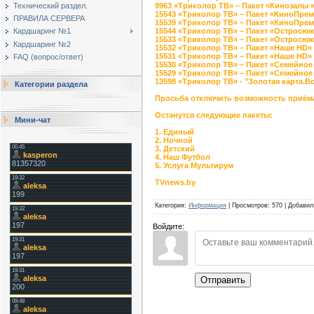
9963 «Триколор ТВ» – Пакет «Кинозалы 
Технический раздел.
15543 «Триколор ТВ» – Пакет «КиноПре
ПРАВИЛА СЕРВЕРА
15539 «Триколор ТВ» – Пакет «КиноПре
15544 «Триколор ТВ» – Пакет «Остросюж
Кардшаринг №1
15533 «Триколор ТВ» – Пакет «Остросюж
Кардшаринг №2
15532 «Триколор ТВ» – Пакет «Наше HD»
15531 «Триколор ТВ» – Пакет «Наше HD»
FAQ (вопрос/ответ)
15530 «Триколор ТВ» – Пакет «Семейное
15529 «Триколор ТВ» – Пакет «Семейное
13598 «Триколор ТВ» - "Золотая карта.В
Категории раздела
Просьба отключить возможность приёма 
Останутся следующие пакеты:
Мини-чат
1. Единый
2. Ночной
3. Детский
4. Наш Футбол
5. Услуга Мультирум
TVnews.by
Категория
:
Информация
|
Просмотров
:
570
|
Добавил
Войдите:
Отправить