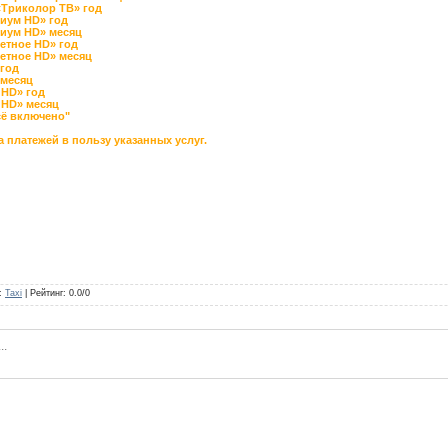
«Триколор ТВ» год
миум HD» год
миум HD» месяц
етное HD» год
етное HD» месяц
 год
 месяц
 HD» год
 HD» месяц
сё включено"
платежей в пользу указанных услуг.
:
Taxi
|
Рейтинг
:
0.0
/
0