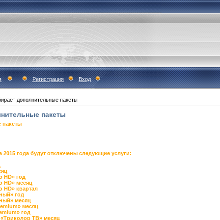
я
Регистрация
Вход
бирает дополнительные пакеты
лнительные пакеты
 пакеты
а 2015 года будут отключены следующие услуги:
д
сяц
о HD» год
о HD» месяц
о HD» квартал
ный» год
ьный» месяц
remium» месяц
remium» год
 «Триколор ТВ» месяц