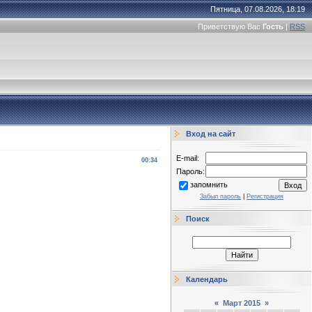
Пятница, 07.08.2026, 18:19
Приветствую Вас
Гость
|
RSS
Вход на сайт
E-mail:
00:34
Пароль:
запомнить
Забыл пароль
|
Регистрация
Поиск
Календарь
«
Март 2015
»