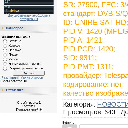
SR: 27500, FEC: 3/
стандарт: DVB-S/
Для добавления необходима
авторизация
ID: UNIRE SAT HD
Наш опрос
PID V: 1420 (MPEG
Оцените наш сайт
PID A: 1421;
Отлично
Хорошо
PID PCR: 1420;
Неплохо
Плохо
SID: 9311;
Ужасно
Новый дизайн - лучше!
PID PMT: 1311;
Старый дизайн - лучше!
провайдер: Telespa
Результаты
|
Архив опросов
Всего ответов:
88
кодирование: нет;
Статистика
качество изображе
Категория
:
НОВОСТИ
Онлайн всего:
1
Гостей:
1
Пользователей:
0
Просмотров
:
643
|
Д
Войдите: