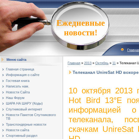
Ежедневные
новости!
Главна
Меню сайта
Главная
»
2013
»
Октябрь
»
11
» Телеканал U
Главная страница
Телеканал UnireSat HD вскоре
Информация о сайте
Гостевая книга
Написать нам.
10 октября 2013 г
Новости Сайта
Hot Bird 13°E по
Наш Форум
ШАРА НА ШАРУ (Коды)
информацией о 
Спутниковый интернет
Новости Пакетов Спутникового
телеканала, по
ТВ
Транспондерные новости
скачкам UnireSat 
Новости сайта
Спортивный раздел
HD.