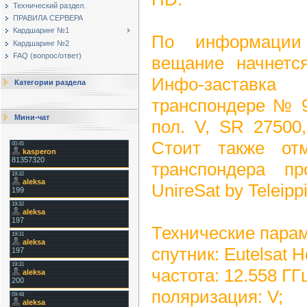
Технический раздел.
ПРАВИЛА СЕРВЕРА
Кардшаринг №1
По информации 
Кардшаринг №2
FAQ (вопрос/ответ)
вещание начнется
Инфо-заставк
Категории раздела
транспондере № 9
Мини-чат
пол. V, SR 27500
Стоит также от
транспондера п
UnireSat by Teleipp
Технические пара
спутник: Eutelsat H
частота: 12.558 ГГ
поляризация: V;