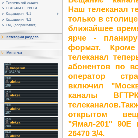
Технический раздел.
Наш телеканал т
ПРАВИЛА СЕРВЕРА
Кардшаринг №1
только в столице
Кардшаринг №2
FAQ (вопрос/ответ)
ближайшее врем
ярче - планир
Категории раздела
формат. Кроме
Мини-чат
телеканал тепер
абонентов по в
оператор стра
включил "Моск
каналы ВГТ
телеканалов.Та
открытом ве
"Ямал-201" 90Е 
26470 3/4.