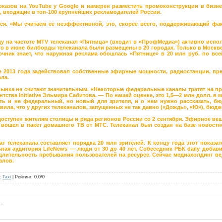
азов на YouTube у Google и намерен разместить промоконструкции в бизнес-цен
и, входящие в топ-100 крупнейших рекламодателей России.
ся. «Мы считаем ее неэффективной, это, скорее всего, поддерживающий фа
ду на частоте MTV телеканал «Пятница» (входит в «ПрофМедиа») активно испо
что в июне билборды телеканала были размещены в 20 городах. Только в Москв
очник знает, что наружная реклама обошлась «Пятнице» в 20 млн руб. по все
 2013 года задействовал собственные эфирные мощности, радиостанции, пре
ала.
ынка не считают значительным. «Некоторые федеральные каналы тратят на п
ства Initiative Эльмира Сабитова. — По нашей оценке, это 1,5—2 млн долл. в 
ть и не федеральный, но новый для зрителя, и о нем нужно рассказать, бю
вила, что у других телеканалов, запущенных не так давно («Дождь», «Ю»), бюд
ступен жителям столицы и ряда регионов России со 2 сентября. Эфирное веща
 вошел в пакет домашнего ТВ от МТС. Телеканал был создан на базе новостног
т телеканала составляет порядка 20 млн зрителей. К концу года этот показа
ная аудитория LifeNews — люди от 30 до 40 лет. Собеседник РБК daily добави
 длительность пребывания пользователей на ресурсе. Сейчас медиахолдинг ве
алов.
:
Taxi
|
Рейтинг
:
0.0
/
0