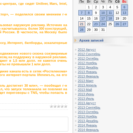
Пн
Вт
Ср
Чт
Пт
Сб
Вс
трах, где сидят Uniliver, Mars, Intel,
1
2
3
4
5
6
7
8
9
10
11
12
13
ктор», — поделился своим мнением г-н
14
15
16
17
18
19
20
21
22
23
24
25
26
27
льзовал наружную рекламу. Источник на
е насчитывалось более 300 конструкций,
28
29
30
31
й России. В частности, на Москву было
Архив записей
ссу, Интернет, билборды, эскалаторные
2012 Август
родвижение нового сезона соизмеримые
2012 Сентябрь
месяц на поддержку в наружной рекламе.
2012 Октябрь
джет в 1,5 млн долл. не кажется очень
2012 Ноябрь
жеты не превышали 1 млн долл.
2012 Декабрь
ние канала есть в сетях «Ростелекома»
2013 Январь
о интернет-портала lifenews.ru, на его
2013 Февраль
2013 Март
2013 Апрель
тель достигнет 30 млн», — пообещал г-н
л, что запуск телеканала не повлиял на
2013 Май
дет переговоры с TNS, чтобы попасть в
2013 Июнь
2013 Июль
2013 Август
2013 Сентябрь
2013 Октябрь
2013 Ноябрь
2013 Декабрь
2014 Январь
2014 Февраль