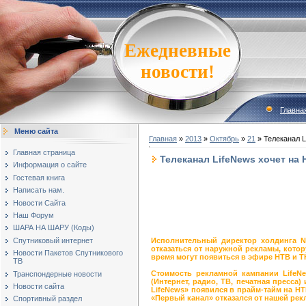
Ежедневные
новости!
Главна
Меню сайта
Главная
»
2013
»
Октябрь
»
21
» Телеканал L
Главная страница
Телеканал LifeNews хочет на 
Информация о сайте
Гостевая книга
Написать нам.
Новости Сайта
Наш Форум
ШАРА НА ШАРУ (Коды)
Исполнительный директор холдинга N
Спутниковый интернет
отказаться от наружной рекламы, котор
Новости Пакетов Спутникового
время могут появиться в эфире НТВ и ТН
ТВ
Стоимость рекламной кампании LifeNe
Транспондерные новости
(Интернет, радио, ТВ, печатная пресса
Новости сайта
LifeNews» появился в прайм-тайм на НТВ
«Первый канал» отказался от нашей рек
Спортивный раздел