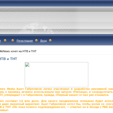
я
Регистрация
Вход
ifeNews хочет на НТВ и ТНТ
НТВ и ТНТ
ews Media Ашот Габрелянов лично участвовал в разработке рекламной кам
ую, к примеру, активно использовала при запуске «Пятница», и сосредоточит
Т, утверждает г-н Габрелянов, правда, «Первый канал» от них уже отказался.
ws составит 1,5 млн долл. Для своего продвижения телеканал будет испо
) и даже вирусный маркетинг. Ашот Габрелянов хотел бы, чтобы ролик со сло
 и ТНТ. «Но пока точного подтверждения нет, — отметил он в беседе с РБК dai
ламы».