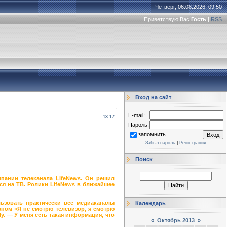
Четверг, 06.08.2026, 09:50
Приветствую Вас
Гость
|
RSS
Вход на сайт
E-mail:
13:17
Пароль:
запомнить
Забыл пароль
|
Регистрация
Поиск
пании телеканала LifeNews. Он решил
ься на ТВ. Ролики LifeNews в ближайшее
льзовать практически все медиаканалы
Календарь
ганом «Я не смотрю телевизор, я смотрю
ly. — У меня есть такая информация, что
«
Октябрь 2013
»