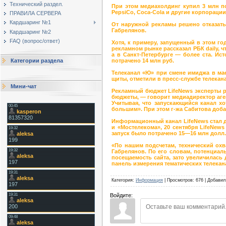
Технический раздел.
При этом медиахолдинг купил 3 млн пок
PepsiCo, Coca-Cola и другие корпораци
ПРАВИЛА СЕРВЕРА
Кардшаринг №1
От наружной рекламы решено отказать
Габрелянов.
Кардшаринг №2
FAQ (вопрос/ответ)
Хотя, к примеру, запущенный в этом го
рекламном рынке рассказал РБК daily, 
а в Санкт-Петербурге — более ста. Ист
потрачено 14 млн руб.
Категории раздела
Телеканал «Ю» при смене имиджа в мае
щиты, отметили в пресс-службе телекан
Мини-чат
Рекламный бюджет LifeNews эксперты р
бюджеты, — говорит медиадиректор агент
Учитывая, что запускающийся канал хо
большим». При этом г-жа Сабитова доба
Информационный канал LifeNews стал до
и «Мостелекома», 20 сентября LifeNews
запуск было потрачено 15—16 млн долл.
«По нашим подсчетам, технический охва
Габрелянов. По его словам, потенциаль
посещаемость сайта, зато увеличилась
панель измерения тематических телекан
Категория
:
Информация
|
Просмотров
:
676
|
Добавил
Войдите: