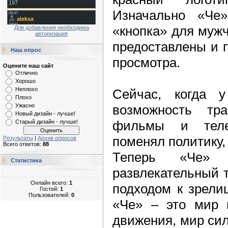
Изначально «Че»
«кнопка» для муж
Для добавления необходима
авторизация
предоставлены и 
Наш опрос
просмотра.
Оцените наш сайт
Отлично
Хорошо
Неплохо
Сейчас, когда у
Плохо
возможность тра
Ужасно
Новый дизайн - лучше!
фильмы и теле
Старый дизайн - лучше!
поменял политику,
Результаты
|
Архив опросов
Всего ответов:
88
Теперь «Че»
Статистика
развлекательный 
Онлайн всего:
1
подходом к зрели
Гостей:
1
Пользователей:
0
«Че» – это мир 
движения, мир сил