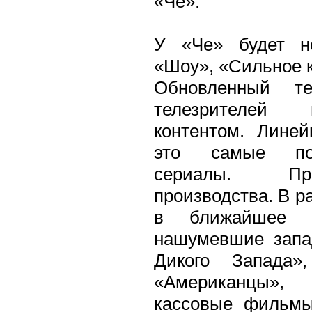
«Че».
У «Че» будет не
«Шоу», «Сильное 
Обновленный т
телезрителей 
контентом. Лине
это самые поп
сериалы. Про
производства. В р
в ближайшее в
нашумевшие запа
Дикого Запада»,
«Американцы»,
кассовые фильмы