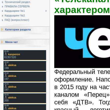
Технический раздел.
характером
ПРАВИЛА СЕРВЕРА
Кардшаринг №1
Кардшаринг №2
FAQ (вопрос/ответ)
Категории раздела
Мини-чат
Федеральный теле
оформление. Напо
в 2015 году на ча
каналом «Перец»
себя «ДТВ». Тог
красный лого