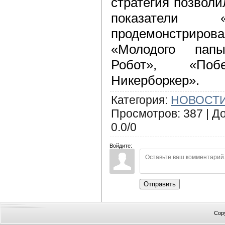
стратегия позвол
показатели
продемонстрир
«Молодого пап
Робот», «По
Никерборкер».
Категория
:
НОВОСТИ
Просмотров
:
387
|
Д
0.0
/
0
Войдите:
Отправить
Cop