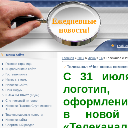
Ежедневные
новости!
Главна
Меню сайта
Главная
»
2017
»
Июнь
»
14
» Телеканал «Че
Главная страница
Телеканал «Че» снова поменя
Информация о сайте
С 31 июл
Гостевая книга
Написать нам.
логоти
Новости Сайта
Наш Форум
ШАРА НА ШАРУ (Коды)
оформлени
Спутниковый интернет
Новости Пакетов Спутникового
ТВ
в новой 
Транспондерные новости
Новости сайта
«Телекан
Спортивный раздел