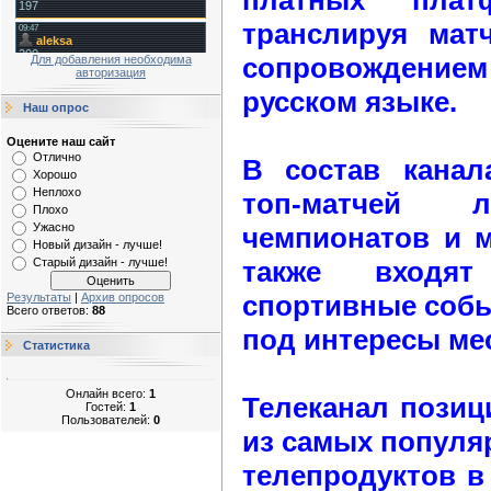
транслируя ма
сопровождени
Для добавления необходима
авторизация
русском языке.
Наш опрос
Оцените наш сайт
Отлично
В состав канал
Хорошо
Неплохо
топ-матчей л
Плохо
Ужасно
чемпионатов и 
Новый дизайн - лучше!
также входят
Старый дизайн - лучше!
спортивные собы
Результаты
|
Архив опросов
Всего ответов:
88
под интересы ме
Статистика
Онлайн всего:
1
Телеканал позиц
Гостей:
1
Пользователей:
0
из самых популя
телепродуктов в