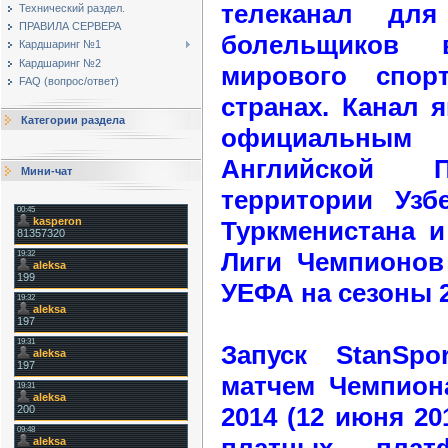
телеканал для
Технический раздел.
ПРАВИЛА СЕРВЕРА
болельщиков 
Кардшаринг №1
Кардшаринг №2
мирового спор
FAQ (вопрос/ответ)
странах. Канал 
Категории раздела
официальны
Английской
Мини-чат
территории Узбе
Туркменистана и
Лиги Чемпионо
УЕФА на сезоны 20
Запуск StanSp
матчем Чемпион
2014 (12 июня 20
платных платф