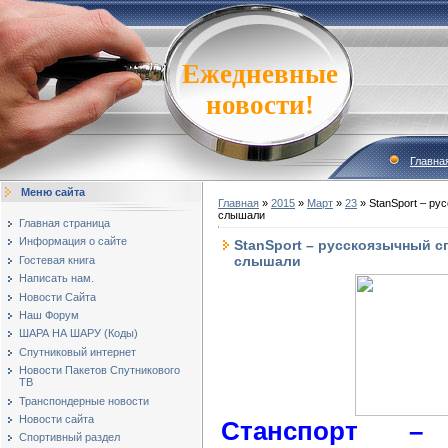
Ежедневные
новости!
Главна
Меню сайта
Главная
»
2015
»
Март
»
23
» StanSport – ру
слышали
Главная страница
Информация о сайте
StanSport – русскоязычный с
слышали
Гостевая книга
Написать нам.
Новости Сайта
Наш Форум
ШАРА НА ШАРУ (Коды)
Спутниковый интернет
Новости Пакетов Спутникового
ТВ
Транспондерные новости
Новости сайта
Станспорт – 
Спортивный раздел