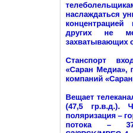
телеболельщ
наслаждаться у
концентрацией
других не м
захватывающих с
Станспорт вхо
«Саран Медиа», 
компаний «Саран
Вещает телеканал
(47,5 гр.в.д.).
поляризация – го
потока – 37