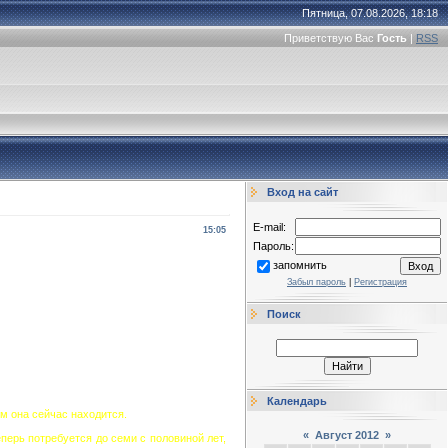
Пятница, 07.08.2026, 18:18
Приветствую Вас
Гость
|
RSS
Вход на сайт
E-mail:
15:05
Пароль:
запомнить
Забыл пароль
|
Регистрация
Поиск
Календарь
м она сейчас находится.
«
Август 2012
»
перь потребуется до семи с половиной лет,