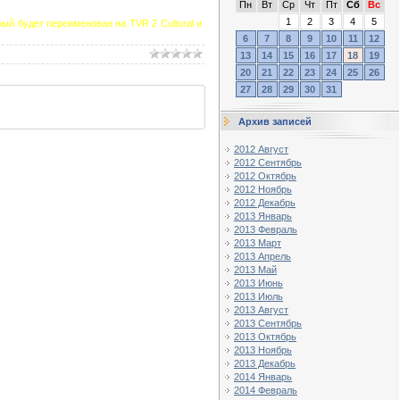
Пн
Вт
Ср
Чт
Пт
Сб
Вс
1
2
3
4
5
рый будет переименован на TVR 2 Cultural и
6
7
8
9
10
11
12
13
14
15
16
17
18
19
20
21
22
23
24
25
26
27
28
29
30
31
Архив записей
2012 Август
2012 Сентябрь
2012 Октябрь
2012 Ноябрь
2012 Декабрь
2013 Январь
2013 Февраль
2013 Март
2013 Апрель
2013 Май
2013 Июнь
2013 Июль
2013 Август
2013 Сентябрь
2013 Октябрь
2013 Ноябрь
2013 Декабрь
2014 Январь
2014 Февраль