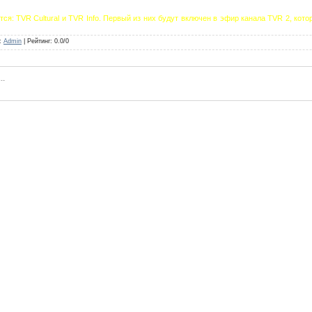
я: TVR Cultural и TVR Info. Первый из них будут включен в эфир канала TVR 2, кото
:
Admin
|
Рейтинг
:
0.0
/
0