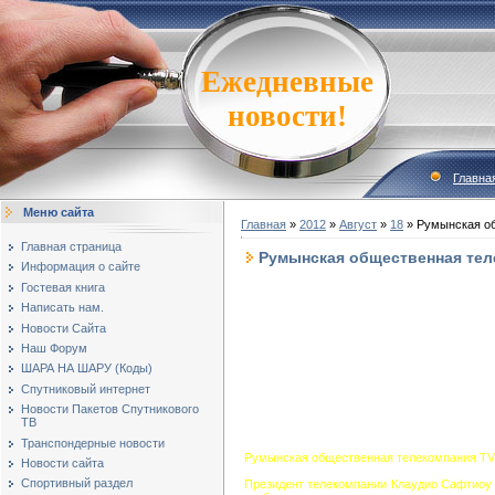
Ежедневные
новости!
Главна
Меню сайта
Главная
»
2012
»
Август
»
18
» Румынская об
Главная страница
Румынская общественная тел
Информация о сайте
Гостевая книга
Написать нам.
Новости Сайта
Наш Форум
ШАРА НА ШАРУ (Коды)
Спутниковый интернет
Новости Пакетов Спутникового
ТВ
Транспондерные новости
Румынская общественная телекомпания TVR
Новости сайта
Спортивный раздел
Президент телекомпании Клаудио Сафтиоу в