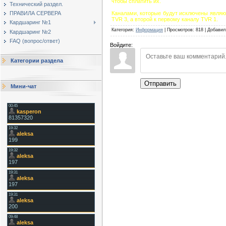
чтобы сплатить их.
Технический раздел.
Каналами, которые будут исключены являютс
ПРАВИЛА СЕРВЕРА
TVR 3, а второй к первому каналу TVR 1.
Кардшаринг №1
Категория
:
Информация
|
Просмотров
:
818
|
Добавил
Кардшаринг №2
FAQ (вопрос/ответ)
Войдите:
Категории раздела
Отправить
Мини-чат