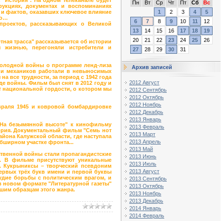
Пн
Вт
Ср
Чт
Пт
Сб
Вс
рукциях, документах и воспоминаниях
 и фактов, оказавших ключевое влияние
1
2
3
4
5
но…
6
7
8
9
10
11
12
 проектов, рассказывающих о Великой
13
14
15
16
17
18
19
20
21
22
23
24
25
26
ная трасса" рассказывается об истории
 жизнью, перегоняли истребители и
27
28
29
30
31
 холодной войны о программе ленд-лиза
Архив записей
в и механиков работали в невыносимых
а все трудности, за период с 1942 года
2012 Август
де войны. Фильм был снят в 2012 году и
ет национальной гордости, о котором мы
2012 Сентябрь
2012 Октябрь
2012 Ноябрь
враля 1945 и ковровой бомбардировке
2012 Декабрь
2013 Январь
"На безымянной высоте" к кинофильму
2013 Февраль
стория. Документальный фильм "Семь нот
2013 Март
йона Калужской области, где наступала
2013 Апрель
обширном участке фронта...
2013 Май
ственной войны стали пропагандистские
2013 Июнь
ы. В фильме присутствуют уникальные
2013 Июль
. Кукрыниксы – творческий псевдоним
2013 Август
ервых трёх букв имени и первой буквы
удие борьбы с политическим врагом, и
2013 Сентябрь
в новом формате "Литературной газеты"
2013 Октябрь
чшим образцам этого жанра.
2013 Ноябрь
2013 Декабрь
2014 Январь
2014 Февраль