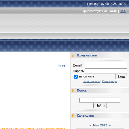
Пятница, 07.08.2026, 16:09
Приветствую Вас
Гость
|
RSS
Вход на сайт
E-mail:
16:24
Пароль:
запомнить
Забыл пароль
|
Регистрация
Поиск
Календарь
«
Май 2013
»
 "История". На одном телеканале будет