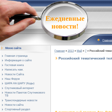
Ежедневные
новости!
Главна
Меню сайта
Главная
»
2013
»
Май
»
7
» Российский тема
Главная страница
Российский тематический тел
Информация о сайте
Гостевая книга
Написать нам.
Новости Сайта
Наш Форум
ШАРА НА ШАРУ (Коды)
Спутниковый интернет
Новости Пакетов Спутникового
ТВ
Транспондерные новости
Новости сайта
Спортивный раздел
В знаменательный праздник День Побед