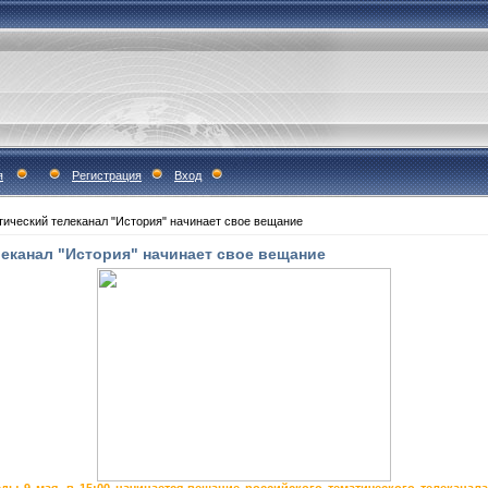
я
Регистрация
Вход
тический телеканал "История" начинает свое вещание
еканал "История" начинает свое вещание
ы 9 мая, в 15:00 начинается вещание российского тематического телеканала