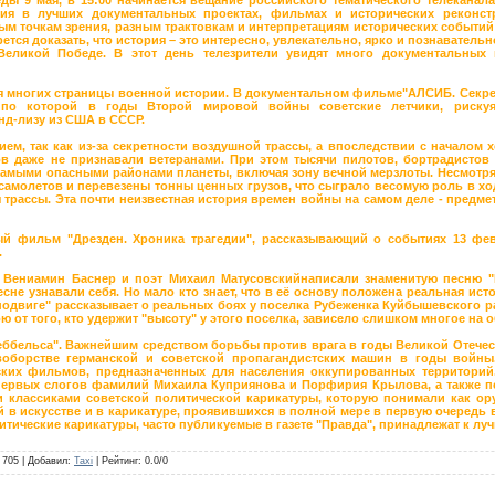
ия в лучших документальных проектах, фильмах и исторических реконст
ым точкам зрения, разным трактовкам и интерпретациям исторических событий
рется доказать, что история – это интересно, увлекательно, ярко и познаватель
Великой Победе. В этот день телезрители увидят много документальных
ля многих страницы военной истории. В документальном фильме"АЛСИБ. Секрет
 по которой в годы Второй мировой войны советские летчики, рискуя
д-лизу из США в СССР.
ием, так как из-за секретности воздушной трассы, а впоследствии с началом
ов даже не признавали ветеранами. При этом тысячи пилотов, бортрадисто
самыми опасными районами планеты, включая зону вечной мерзлоты. Несмотря н
 самолетов и перевезены тонны ценных грузов, что сыграло весомую роль в хо
я трассы. Эта почти неизвестная история времен войны на самом деле - предм
ый фильм "Дрезден. Хроника трагедии", рассказывающий о событиях 13 фе
.
р Вениамин Баснер и поэт Михаил Матусовскийнаписали знаменитую песню 
сне узнавали себя. Но мало кто знает, что в её основу положена реальная и
одвиге" рассказывает о реальных боях у поселка Рубеженка Куйбышевского ра
ою от того, кто удержит "высоту" у этого поселка, зависело слишком многое на 
еббельса". Важнейшим средством борьбы против врага в годы Великой Отече
воборстве германской и советской пропагандистских машин в годы войн
ских фильмов, предназначенных для населения оккупированных территорий
 первых слогов фамилий Михаила Куприянова и Порфирия Крылова, а также п
 классиками советской политической карикатуры, которую понимали как ор
 в искусстве и в карикатуре, проявившихся в полной мере в первую очередь 
литические карикатуры, часто публикуемые в газете "Правда", принадлежат к лу
705
|
Добавил
:
Taxi
|
Рейтинг
:
0.0
/
0