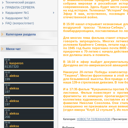
Технический раздел.
собрана мировая и российская истор
современников. Здесь будет место разн
ПРАВИЛА СЕРВЕРА
на ход истории. Телеканал "История" бе
Кардшаринг №1
Эфир 9 мая, естественно, посвящен 
отечественной войне.
Кардшаринг №2
FAQ (вопрос/ответ)
В 15:00 канал открывает незнакомые д
воздушной трассы "Аляска-Сибирь",
бомбардировщики, поставляемые по лен
Категории раздела
Для многих тема фильма станет открыт
говорить запрещалось. Многих летчик
условиях Крайнего Севера, летали над 
по 1945 год было перегнано почти 8000
Мини-чат
приурочен к 70-летию с начала действи
все должны знать и помнить.
В 16:10 в эфир выйдет документальн
Дрездена англо-американской авиацией
Накануне 20-летия Победы композито
"Тишина". Многие фронтовики в этой пе
для безымянной высоты. Вся правда о п
наша 139-я стрелковая дивизия. В том б
И в 17:35 фильм "Кукрыниксы против Г
листовки. Фильм повествует о проти
фрагменты из немецких пропагандист
коллектива художников, составлен из
фамилии Николая Соколова. Они стали
совершенно не признавали иных веяний
(отдел юмора "Клуб 12 стульев"). Их по
Категория
:
НОВОСТИ ТЕЛЕКАНАЛОВ
|
Просмотров
:
Войдите: