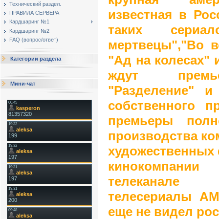
Технический раздел.
известная в Рос
ПРАВИЛА СЕРВЕРА
Кардшаринг №1
таких сериа
Кардшаринг №2
FAQ (вопрос/ответ)
мертвецы","Во в
"Ад на колесах" 
Категории раздела
ждут премь
Мини-чат
"Разделение" и
собственного п
премьеры полн
производства ко
художественных
кинокомпан
телеканале
телесериалы АМ
еще не видел рос