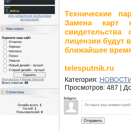
Технические па
Для добавления необходима
авторизация
Замена карт н
Наш опрос
свидетельства
Оцените наш сайт
лицензии будут 
Отлично
Хорошо
ближайшее время
Неплохо
Плохо
Ужасно
Новый дизайн - лучше!
telesputnik.ru
Старый дизайн - лучше!
Категория
:
НОВОСТИ
Результаты
|
Архив опросов
Всего ответов:
88
Просмотров
:
487
|
Д
Статистика
Войдите:
Онлайн всего:
1
Гостей:
1
Пользователей:
0
Отправить