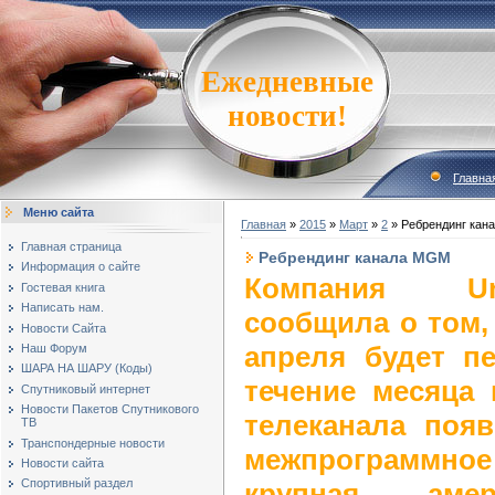
Ежедневные
новости!
Главна
Меню сайта
Главная
»
2015
»
Март
»
2
» Ребрендинг кан
Главная страница
Ребрендинг канала MGM
Информация о сайте
Компания Univ
Гостевая книга
Написать нам.
сообщила о том,
Новости Сайта
апреля будет п
Наш Форум
ШАРА НА ШАРУ (Коды)
течение месяца
Спутниковый интернет
Новости Пакетов Спутникового
телеканала поя
ТВ
Транспондерные новости
межпрограммно
Новости сайта
Спортивный раздел
крупная амер