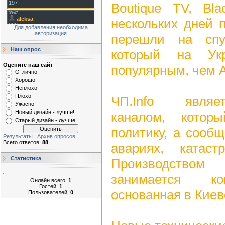
Boutique TV, B
нескольких дней 
Для добавления необходима
авторизация
перешли на спут
Наш опрос
который на Ук
Оцените наш сайт
популярным, чем A
Отлично
Хорошо
Неплохо
Плохо
ЧП.Info являе
Ужасно
Новый дизайн - лучше!
каналом, кото
Старый дизайн - лучше!
политику, а сооб
Результаты
|
Архив опросов
Всего ответов:
88
авариях, катаст
Статистика
Производством
занимается ко
Онлайн всего:
1
Гостей:
1
основанная в Киев
Пользователей:
0