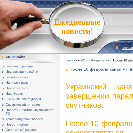
Ежедневные
новости!
Главна
Меню сайта
Главная
»
2014
»
Февраль
»
9
» После 10 фев
Главная страница
После 10 февраля канал ЧП.In
Информация о сайте
Гостевая книга
Написать нам.
Украинский кан
Новости Сайта
завершении парал
Наш Форум
ШАРА НА ШАРУ (Коды)
спутников.
Спутниковый интернет
Новости Пакетов Спутникового
ТВ
Транспондерные новости
После 10 февраля
Новости сайта
Спортивный раздел
осуществлятьс