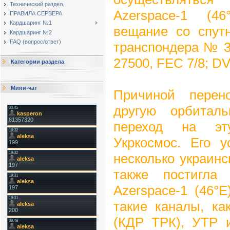
Технический раздел.
Azerspace-1 (4
ПРАВИЛА СЕРВЕРА
Кардшаринг №1
вещание со спутн
Кардшаринг №2
FAQ (вопрос/ответ)
транспондера № 31
27500, FEC 7/8; D
Категории раздела
Мини-чат
Причиной перен
другую орбитал
переход на эт
Укркосмос. Его у
несколько украинс
также постигла
Azerspace-1 (46°
такие каналы, ка
(КДР ТРК), УТР 