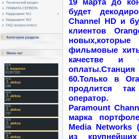
19 марта до ко
Технический раздел.
ПРАВИЛА СЕРВЕРА
будет декодир
Кардшаринг №1
Channel HD и бу
Кардшаринг №2
FAQ (вопрос/ответ)
клиентов Oran
Категории раздела
новых,котор
фильмовые хит
Мини-чат
качестве и б
оплаты.Станци
60.Только в Or
продлится так
оператор.
Paramount Chann
марка портфолео
Media Networks 
из крупнейши