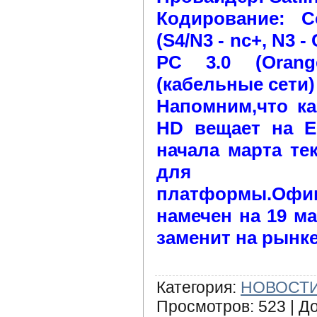
Кодирование: C
(S4/N3 - nc+, N3 -
PC 3.0 (Orang
(кабельные сети)
Напомним,что ка
HD вещает на Eu
начала марта те
для а
платформы.О
намечен на 19 ма
заменит на рынке
Категория
:
НОВОСТИ
Просмотров
:
523
|
Д