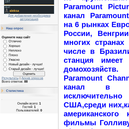
Paramount Pictu
канал Paramount
Для добавления необходима
авторизация
на 6 рынках Евр
Наш опрос
России, Венгри
Оцените наш сайт
многих странах
Отлично
Хорошо
числе в Бразил
Неплохо
Плохо
станция имеет
Ужасно
Новый дизайн - лучше!
домохозяйств.
Старый дизайн - лучше!
Paramount Chan
Результаты
|
Архив опросов
Всего ответов:
88
канал в Пол
Статистика
исключитель
США,среди них,к
Онлайн всего:
1
Гостей:
1
Пользователей:
0
американского 
фильмы Голливу