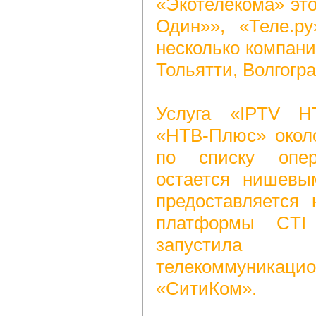
«Экотелекома» эт
Один»», «Теле.ру
несколько компан
Тольятти, Волгогра
Услуга «IPTV Н
«НТВ-Плюс» около
по списку опера
остается нишевы
предоставляется 
платформы CTI
запустил
телекоммуник
«СитиКом».