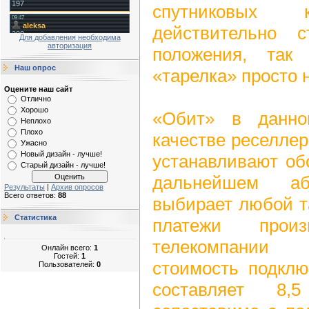
спутниковых
действительно 
Для добавления необходима
авторизация
положения, так
Наш опрос
«тарелка» просто 
Оцените наш сайт
Отлично
Хорошо
«Обит» в данно
Неплохо
Плохо
качестве реселле
Ужасно
Новый дизайн - лучше!
устанавливают об
Старый дизайн - лучше!
дальнейшем аб
Результаты
|
Архив опросов
Всего ответов:
88
выбирает любой т
Статистика
платежи прои
телекомпании
Онлайн всего:
1
Гостей:
1
стоимость подкл
Пользователей:
0
составляет 8,