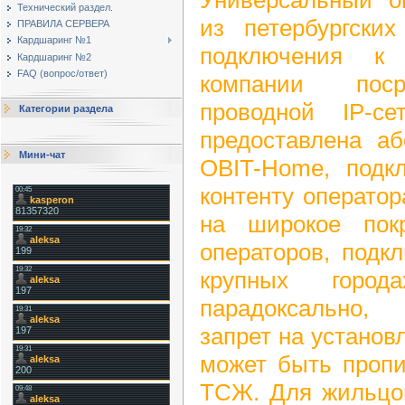
Технический раздел.
из петербургских
ПРАВИЛА СЕРВЕРА
Кардшаринг №1
подключения к 
Кардшаринг №2
FAQ (вопрос/ответ)
компании поср
проводной IP-се
Категории раздела
предоставлена а
Мини-чат
OBIT-Home, подкл
контенту операто
на широкое пок
операторов, подк
крупных горо
парадоксально, 
запрет на установ
может быть пропи
ТСЖ. Для жильцов