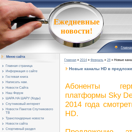
Ежедневные
новости!
Главна
Меню сайта
Главная
»
2014
»
Февраль
»
28
» Новые кана
Главная страница
Новые каналы HD в предложе
Информация о сайте
Гостевая книга
Написать нам.
Абоненты герм
Новости Сайта
платформы Sky Deu
Наш Форум
ШАРА НА ШАРУ (Коды)
2014 года смотре
Спутниковый интернет
Новости Пакетов Спутникового
HD.
ТВ
Транспондерные новости
Новости сайта
Спортивный раздел
Предложение э