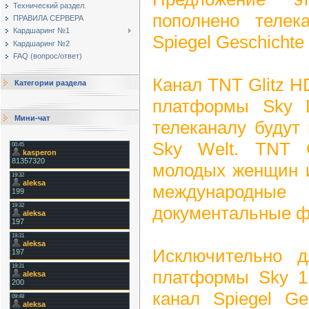
Технический раздел.
пополнено телек
ПРАВИЛА СЕРВЕРА
Кардшаринг №1
Spiegel Geschichte
Кардшаринг №2
FAQ (вопрос/ответ)
Канал TNT Glitz H
Категории раздела
платформы Sky 
Мини-чат
телеканалу будут
Sky Welt. TNT 
молодых женщин и
международные
документальные 
Исключительно д
платформы Sky 1
канал Spiegel Ge