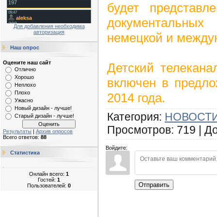
будет представл
документальн
Для добавления необходима
авторизация
немецкой и между
Наш опрос
Оцените наш сайт
Детский телекана
Отлично
Хорошо
включен в предло
Неплохо
Плохо
2014 года.
Ужасно
Новый дизайн - лучше!
Категория
:
НОВОСТИ
Старый дизайн - лучше!
Просмотров
:
719
|
Д
Результаты
|
Архив опросов
Всего ответов:
88
Войдите:
Статистика
Онлайн всего:
1
Гостей:
1
Отправить
Пользователей:
0