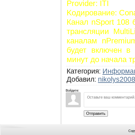
Provider: ITI
Koдирование: Cona
Канал nSport 108 
трансляции MultiL
каналам nPremi
будет включен в 
минут до начала т
Категория
:
Информа
Добавил
:
nikolys200
Войдите:
Отправить
Cop