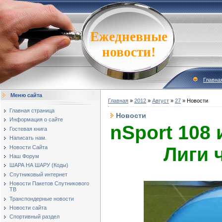
Ежедневные
новости!
Главна
Меню сайта
Главная
»
2012
»
Август
»
27
» Новости
Главная страница
Новости
Информация о сайте
nSport 108 
Гостевая книга
Написать нам.
Лиги 
Новости Сайта
Наш Форум
ШАРА НА ШАРУ (Коды)
Спутниковый интернет
Новости Пакетов Спутникового
ТВ
Транспондерные новости
Новости сайта
Спортивный раздел