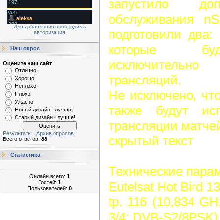
запустило доп
обслуживания nS
Для добавления необходима
подготовили два: 
авторизация
которые буд
Наш опрос
исключительн
Оцените наш сайт
Отлично
трансляций.
Хорошо
Неплохо
Не исключено, чт
Плохо
Ужасно
также будут ис
Новый дизайн - лучше!
Старый дизайн - лучше!
трансляции матче
Результаты
|
Архив опросов
скрытый текст
Всего ответов:
88
Статистика
Технические пара
Онлайн всего:
1
Гостей:
1
Eutelsat Hot Bird 1
Пользователей:
0
tp. 116 (10,834 GH
3/4; DVB-S2/8PSK)