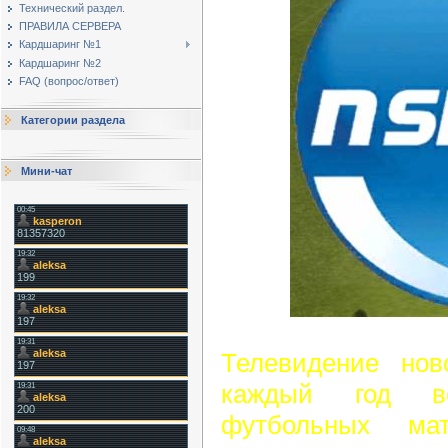
Технический раздел.
ПРАВИЛА СЕРВЕРА
Кардшаринг №1
Кардшаринг №2
FAQ (вопрос/ответ)
Категории раздела
Мини-чат
Телевидение нов
каждый год в
футбольных ма