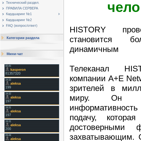
чело
Технический раздел.
ПРАВИЛА СЕРВЕРА
Кардшаринг №1
Кардшаринг №2
FAQ (вопрос/ответ)
HISTORY пров
становится б
Категории раздела
динамичным
Мини-чат
Телеканал HIS
компании A+E Netw
зрителей в мил
миру. Он у
информативнос
подачу, котора
достоверными ф
захватывающим. О