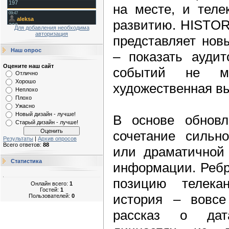
на месте, и теле
развитию. HISTOR
Для добавления необходима
авторизация
представляет нов
Наш опрос
– показать аудит
Оцените наш сайт
событий не ме
Отлично
Хорошо
художественная в
Неплохо
Плохо
Ужасно
Новый дизайн - лучше!
В основе обновл
Старый дизайн - лучше!
сочетание сильно
Результаты
|
Архив опросов
Всего ответов:
88
или драматичной 
Статистика
информации. Ребр
позицию телекан
Онлайн всего:
1
Гостей:
1
история – вовсе
Пользователей:
0
рассказ о дат