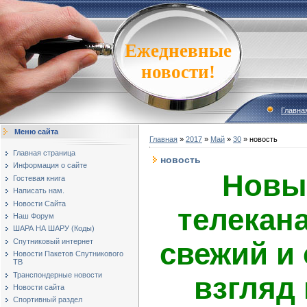
Ежедневные
новости!
Главна
Меню сайта
Главная
»
2017
»
Май
»
30
» новость
Главная страница
новость
Информация о сайте
Новы
Гостевая книга
Написать нам.
Новости Сайта
телекан
Наш Форум
ШАРА НА ШАРУ (Коды)
свежий и
Спутниковый интернет
Новости Пакетов Спутникового
ТВ
Транспондерные новости
взгляд
Новости сайта
Спортивный раздел