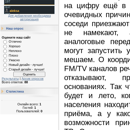
на цифру ещё в и
очевидных причин
Для добавления необходима
авторизация
соседи приезжают
Наш опрос
не намекают, 
Оцените наш сайт
аналоговые перед
Отлично
Хорошо
могут запустить 
Неплохо
Плохо
мешаем. О коорди
Ужасно
Новый дизайн - лучше!
FM/TV каналов реч
Старый дизайн - лучше!
отказывают, 
Результаты
|
Архив опросов
Всего ответов:
88
основаниях. Так 
Статистика
будет и лето, ко
населения находи
Онлайн всего:
1
Гостей:
1
приёма, а у как
Пользователей:
0
возможности при