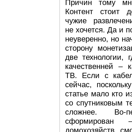
Причин тому мно
Контент стоит д
чужие развлечен
не хочется. Да и 
неуверенно, но на
сторону монетиза
две технологии, 
качественней – к
ТВ. Если с кабе
сейчас, поскольк
статье мало кто и
со спутниковым т
сложнее. Во-
сформирован
домохозяйств смо