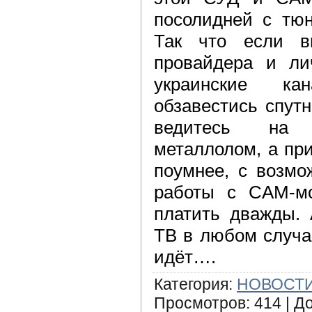
посолидней с тюн
Так что если 
провайдера и ли
украинские ка
обзавестись спут
ведитесь на 
металлолом, а пр
поумнее, с возмо
работы с CAM-мо
платить дважды. 
ТВ в любом случа
идёт….
Категория
:
НОВОСТИ
Просмотров
:
414
|
Д