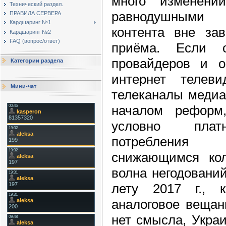
много изменени
Технический раздел.
равнодушными 
ПРАВИЛА СЕРВЕРА
Кардшаринг №1
контента вне зав
Кардшаринг №2
FAQ (вопрос/ответ)
приёма. Если 
провайдеров и о
Категории раздела
интернет телеви
Мини-чат
телеканалы медиаг
началом реформ
условно платн
потребления
снижающимся кол
волна негодовани
лету 2017 г., к
аналоговое вещан
нет смысла, Укра