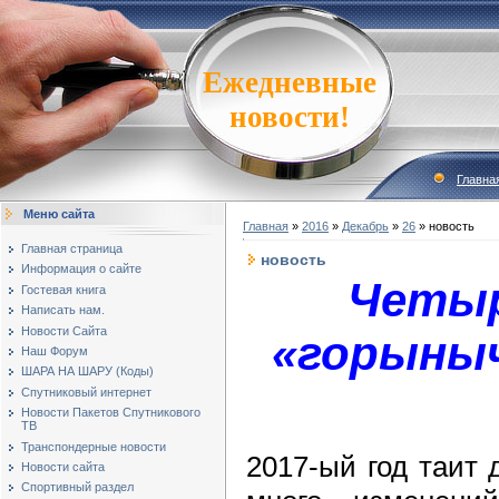
Ежедневные
новости!
Главна
Меню сайта
Главная
»
2016
»
Декабрь
»
26
» новость
Главная страница
новость
Информация о сайте
Четы
Гостевая книга
Написать нам.
Новости Сайта
«горыныч»
Наш Форум
ШАРА НА ШАРУ (Коды)
Спутниковый интернет
Новости Пакетов Спутникового
ТВ
Транспондерные новости
2017-ый год таит 
Новости сайта
Спортивный раздел