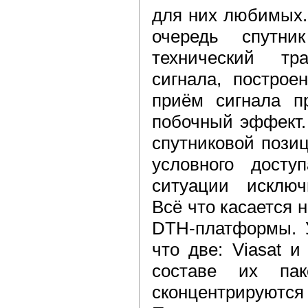
для них любимых.
очередь спутн
технический тр
сигнала, построе
приём сигнала п
побочный эффект.
спутниковой пози
условного дост
ситуации исключ
Всё что касается 
DTH-платформы. У
что две: Viasat и
составе их пак
сконцентрируют