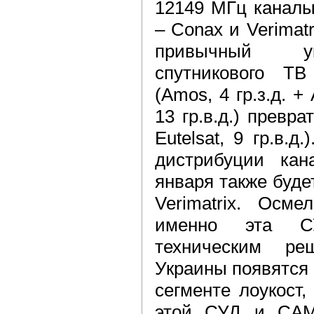
12149 МГц каналы
– Conax и Verimatr
привычный ук
спутникового ТВ
(Amos, 4 гр.з.д. + 
13 гр.в.д.) превра
Eutelsat, 9 гр.в.д
дистрибуции ка
января также буде
Verimatrix. Осме
именно эта С
техническим р
Украины появятся
сегменте лоукост,
этой СУД и CAM