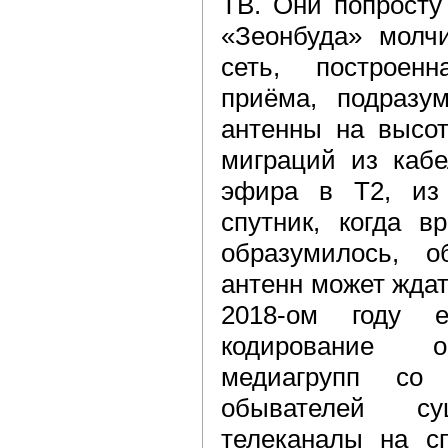
ТВ. Они попросту
«Зеонбуда» молч
сеть, построен
приёма, подразу
антенны на высот
миграций из кабе
эфира в Т2, из
спутник, когда 
образумилось, о
антенн может ждать
2018-ом году 
кодирование о
медиагрупп со
обывателей с
телеканалы на сп