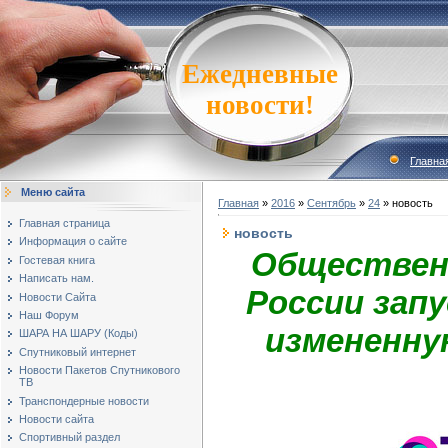
Ежедневные
новости!
Главна
Меню сайта
Главная
»
2016
»
Сентябрь
»
24
» новость
Главная страница
новость
Информация о сайте
Обществен
Гостевая книга
Написать нам.
России зап
Новости Сайта
Наш Форум
измененну
ШАРА НА ШАРУ (Коды)
Спутниковый интернет
Новости Пакетов Спутникового
ТВ
Транспондерные новости
Новости сайта
Спортивный раздел