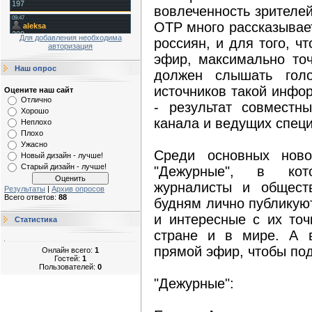
вовлеченность зрителе
ОТР много рассказывае
Для добавления необходима
россиян, и для того, 
авторизация
эфир, максимально точ
Наш опрос
должен слышать голо
источников такой инфо
Оцените наш сайт
Отлично
- результат совместн
Хорошо
канала и ведущих специ
Неплохо
Плохо
Ужасно
Среди основных ново
Новый дизайн - лучше!
Старый дизайн - лучше!
"Дежурные", в кот
журналисты и общест
Результаты
|
Архив опросов
Всего ответов:
88
будням лично публикую
и интересные с их точ
Статистика
стране и в мире. А 
прямой эфир, чтобы под
Онлайн всего:
1
Гостей:
1
Пользователей:
0
"Дежурные":