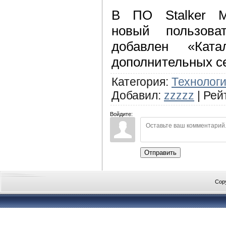
В ПО Stalker Mi
новый пользова
добавлен «Кат
дополнительных с
Категория
:
Технолог
Добавил
:
zzzzz
|
Рей
Войдите:
Отправить
Cop