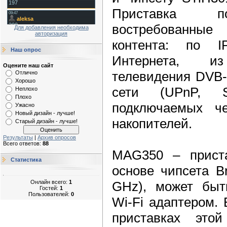
Приставка п
востребованные
Для добавления необходима
авторизация
контента: по I
Наш опрос
Интернета, и
Оцените наш сайт
телевидения DVB-
Отлично
Хорошо
сети (UPnP, 
Неплохо
Плохо
подключаемых ч
Ужасно
Новый дизайн - лучше!
накопителей.
Старый дизайн - лучше!
Результаты
|
Архив опросов
Всего ответов:
88
MAG350 – приста
Статистика
основе чипсета B
Онлайн всего:
1
GHz), может быт
Гостей:
1
Пользователей:
0
Wi-Fi адаптером.
приставках этой