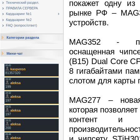
покажет одну из 
Технический раздел.
ПРАВИЛА СЕРВЕРА
рынке РФ – MAG3
Кардшаринг №1
устройств.
Кардшаринг №2
FAQ (вопрос/ответ)
Категории раздела
MAG352 - пре
оснащенная чипс
Мини-чат
(B15) Dual Core C
8 гигабайтами пам
слотом для карты
MAG277 – новая
которая позволяе
контент и о
производительнос
и чипсету STiH30