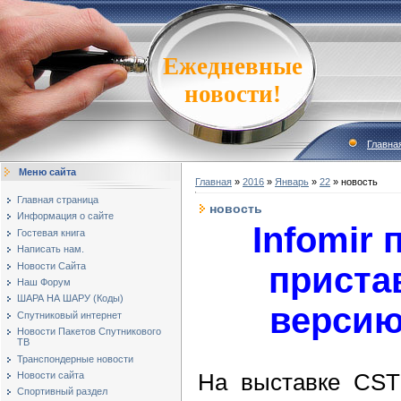
Ежедневные
новости!
Главна
Меню сайта
Главная
»
2016
»
Январь
»
22
» новость
Главная страница
новость
Информация о сайте
Infomir 
Гостевая книга
Написать нам.
Новости Сайта
приста
Наш Форум
ШАРА НА ШАРУ (Коды)
версию
Спутниковый интернет
Новости Пакетов Спутникового
ТВ
Транспондерные новости
На выставке CSTB
Новости сайта
Спортивный раздел