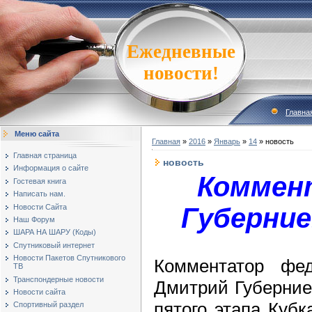
Ежедневные
новости!
Главна
Меню сайта
Главная
»
2016
»
Январь
»
14
» новость
Главная страница
новость
Информация о сайте
Коммен
Гостевая книга
Написать нам.
Новости Сайта
Губерние
Наш Форум
ШАРА НА ШАРУ (Коды)
Спутниковый интернет
Новости Пакетов Спутникового
Комментатор фед
ТВ
Транспондерные новости
Дмитрий Губерние
Новости сайта
пятого этапа Кубк
Спортивный раздел