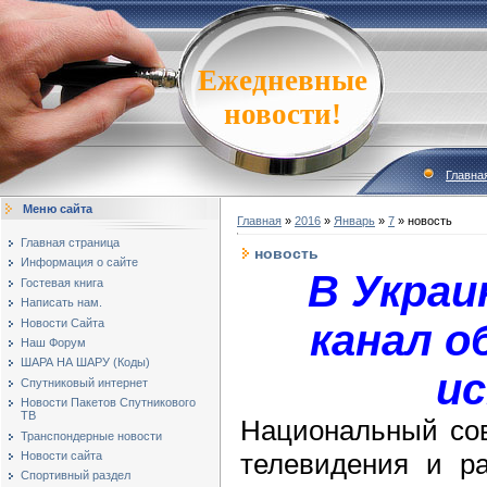
Ежедневные
новости!
Главна
Меню сайта
Главная
»
2016
»
Январь
»
7
» новость
Главная страница
новость
Информация о сайте
В Украи
Гостевая книга
Написать нам.
Новости Сайта
канал о
Наш Форум
ШАРА НА ШАРУ (Коды)
и
Спутниковый интернет
Новости Пакетов Спутникового
ТВ
Национальный сов
Транспондерные новости
телевидения и р
Новости сайта
Спортивный раздел