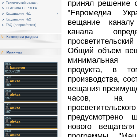
принял решение 
Технический раздел.
ПРАВИЛА СЕРВЕРА
"Евромедиа Укр
Кардшаринг №1
вещание каналу
Кардшаринг №2
FAQ (вопрос/ответ)
канала опре
Категории раздела
просветительс
Общий объем веща
Мини-чат
минимальная ч
продукта, в то
производства, сос
вещания преимуще
часов, на 
просветитель
предусмотрено 
нового вещателя
программы "Ма