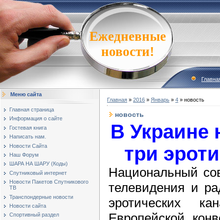
Ежедневные
новости!
Главна
Меню сайта
Главная
»
2016
»
Январь
»
4
» новость
Главная страница
новость
Информация о сайте
В Украине 
Гостевая книга
Написать нам.
Новости Сайта
три эроти
Наш Форум
ШАРА НА ШАРУ (Коды)
Национальный сов
Спутниковый интернет
Новости Пакетов Спутникового
телевидения и ра
ТВ
Транспондерные новости
эротических ка
Новости сайта
Европейской конв
Спортивный раздел