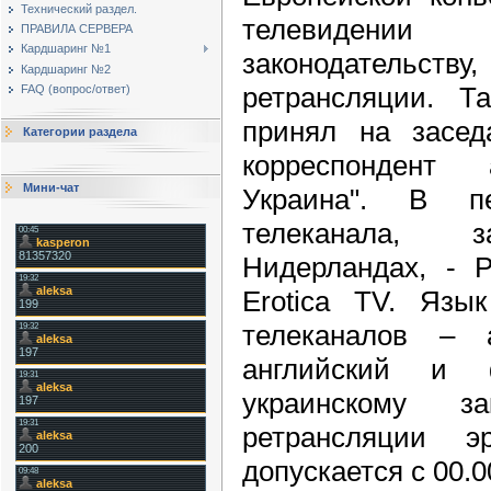
Технический раздел.
телевидени
ПРАВИЛА СЕРВЕРА
Кардшаринг №1
законодательств
Кардшаринг №2
ретрансляции. Т
FAQ (вопрос/ответ)
принял на засед
Категории раздела
корреспондент 
Мини-чат
Украина". В п
телеканала, з
Нидерландах, - 
Erotica TV. Язы
телеканалов – а
английский и ф
украинскому за
ретрансляции эр
допускается с 00.0