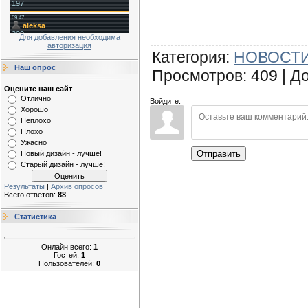
Для добавления необходима
авторизация
Категория
:
НОВОСТИ
Наш опрос
Просмотров
:
409
|
Д
Оцените наш сайт
Отлично
Войдите:
Хорошо
Неплохо
Плохо
Ужасно
Отправить
Новый дизайн - лучше!
Старый дизайн - лучше!
Результаты
|
Архив опросов
Всего ответов:
88
Статистика
Онлайн всего:
1
Гостей:
1
Пользователей:
0