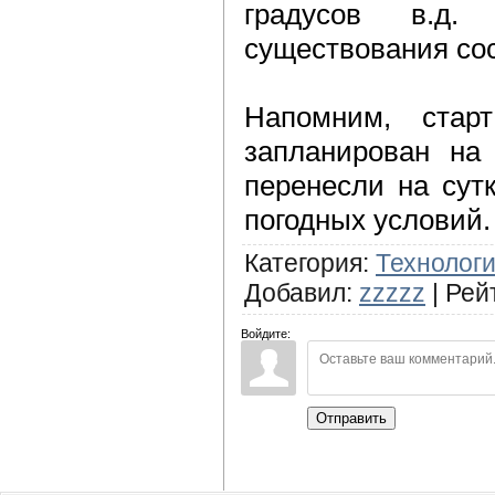
градусов в.д.
существования сос
Напомним, стар
запланирован на 
перенесли на сут
погодных условий.
Категория
:
Технолог
Добавил
:
zzzzz
|
Рей
Войдите:
Отправить