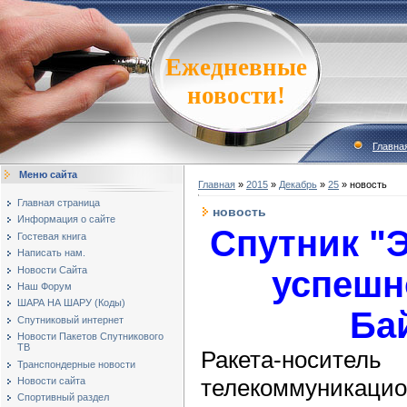
Ежедневные
новости!
Главна
Меню сайта
Главная
»
2015
»
Декабрь
»
25
» новость
Главная страница
новость
Информация о сайте
Спутник "
Гостевая книга
Написать нам.
Новости Сайта
успешн
Наш Форум
ШАРА НА ШАРУ (Коды)
Ба
Спутниковый интернет
Новости Пакетов Спутникового
ТВ
Ракета-носи
Транспондерные новости
телекоммуник
Новости сайта
Спортивный раздел