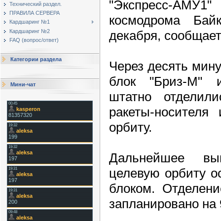
"Экспресс-АМУ1"
Технический раздел.
ПРАВИЛА СЕРВЕРА
космодрома Бай
Кардшаринг №1
декабря, сообщает
Кардшаринг №2
FAQ (вопрос/ответ)
Категории раздела
Через десять мину
блок "Бриз-М" 
Мини-чат
штатно отделили
ракеты-носителя
орбиту.
Дальнейшее вы
целевую орбиту о
блоком. Отделени
запланировано на 