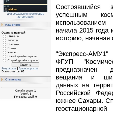
Состоявшийся 
успешным кос
Для добавления необходима
авторизация
использованием
Наш опрос
начала 2015 года 
Оцените наш сайт
историю, начиная с
Отлично
Хорошо
Неплохо
Плохо
"Экспресс-АМУ1"
Ужасно
Новый дизайн - лучше!
ФГУП "Космиче
Старый дизайн - лучше!
предназначен д
Результаты
|
Архив опросов
Всего ответов:
88
вещания и шир
Статистика
данных на террит
Онлайн всего:
1
Российской Феде
Гостей:
1
Пользователей:
0
южнее Сахары. Сп
геостационарно