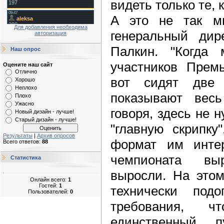
видеть только те, 
А это не так мн
Для добавления необходима
генеральный дир
авторизация
Палкин. "Когда
Наш опрос
участников Премь
Оцените наш сайт
Отлично
вот сидят две 
Хорошо
Неплохо
показывают весь
Плохо
Ужасно
говоря, здесь не 
Новый дизайн - лучше!
Старый дизайн - лучше!
"главную скрипку
Результаты
|
Архив опросов
формат им интер
Всего ответов:
88
чемпионата вы
Статистика
выросли. На это
Онлайн всего:
1
Гостей:
1
технически под
Пользователей:
0
требования, 
единственный 