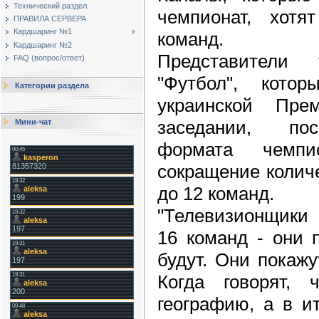
Технический раздел.
чемпионат, хотя
ПРАВИЛА СЕРВЕРА
Кардшаринг №1
команд.
Кардшаринг №2
Представители
FAQ (вопрос/ответ)
"Футбол", кото
Категории раздела
украинской Пре
заседании, по
Мини-чат
формата чемпи
сокращение колич
до 12 команд.
"Телевизионщики 
16 команд - они 
будут. Они покажу
Когда говорят,
географию, а в и