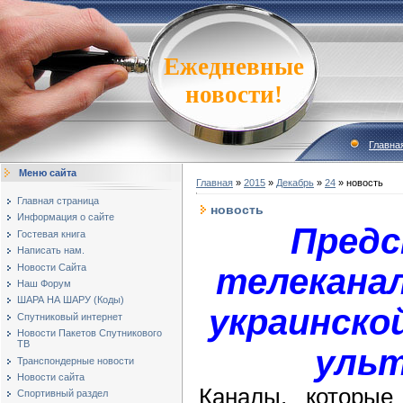
Ежедневные
новости!
Главна
Меню сайта
Главная
»
2015
»
Декабрь
»
24
» новость
Главная страница
новость
Информация о сайте
Пред
Гостевая книга
Написать нам.
Новости Сайта
телекана
Наш Форум
ШАРА НА ШАРУ (Коды)
украинско
Спутниковый интернет
Новости Пакетов Спутникового
ТВ
уль
Транспондерные новости
Новости сайта
Каналы, которые
Спортивный раздел