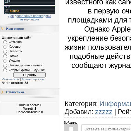
известного как ca
в первую о
Для добавления необходима
площадками для 
авторизация
Однако Apple
Наш опрос
укрепление безоп
Оцените наш сайт
Отлично
жизни пользовате
Хорошо
Неплохо
подобные действ
Плохо
Ужасно
сообщают журна
Новый дизайн - лучше!
Старый дизайн - лучше!
Результаты
|
Архив опросов
Всего ответов:
88
Статистика
Категория
:
Информа
Онлайн всего:
1
Гостей:
1
Добавил
:
zzzzz
|
Рей
Пользователей:
0
Войдите: