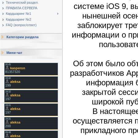
Технический раздел.
системе iOS 9, в
ПРАВИЛА СЕРВЕРА
нынешней осен
Кардшаринг №1
Кардшаринг №2
заблокирует тре
FAQ (вопрос/ответ)
информации о пр
Категории раздела
пользоват
Мини-чат
Об этом было об
разработчиков App
информация б
закрытой сесс
широкой пу
В настоящее
осуществляется 
прикладного пр