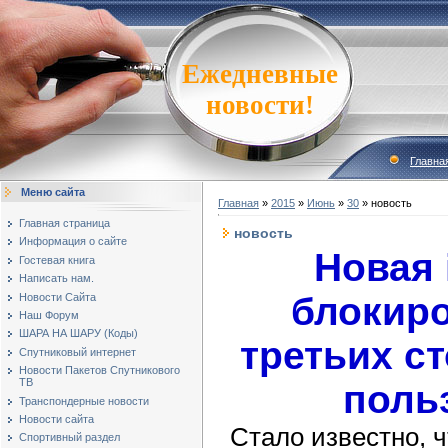
Ежедневные
новости!
Главна
Меню сайта
Главная
»
2015
»
Июнь
»
30
» новость
Главная страница
новость
Информация о сайте
Новая 
Гостевая книга
Написать нам.
блокиро
Новости Сайта
Наш Форум
ШАРА НА ШАРУ (Коды)
третьих с
Спутниковый интернет
Новости Пакетов Спутникового
ТВ
поль
Транспондерные новости
Новости сайта
Стало известно, 
Спортивный раздел