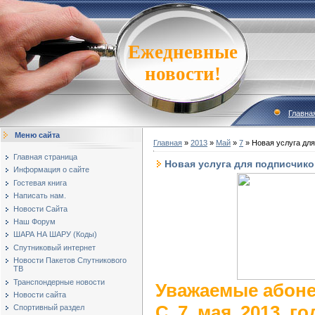
Ежедневные
новости!
Главна
Меню сайта
Главная
»
2013
»
Май
»
7
» Новая услуга дл
Главная страница
Новая услуга для подписчик
Информация о сайте
Гостевая книга
Написать нам.
Новости Сайта
Наш Форум
ШАРА НА ШАРУ (Коды)
Спутниковый интернет
Новости Пакетов Спутникового
ТВ
Транспондерные новости
Уважаемые абон
Новости сайта
С 7 мая 2013 го
Спортивный раздел