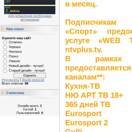
в месяц.
Для добавления необходима
Подписчикам 
авторизация
«Спорт» предо
Наш опрос
услуге «WEB 
Оцените наш сайт
Отлично
ntvplus.tv.
Хорошо
Неплохо
В рамках 
Плохо
Ужасно
предоставляетс
Новый дизайн - лучше!
Старый дизайн - лучше!
каналам**:
Результаты
|
Архив опросов
Кухня-ТВ
Всего ответов:
88
НЮ АРТ ТВ 18+
Статистика
365 дней ТВ
Онлайн всего:
1
Гостей:
1
Eurosport
Пользователей:
0
Eurosport 2
Gulli