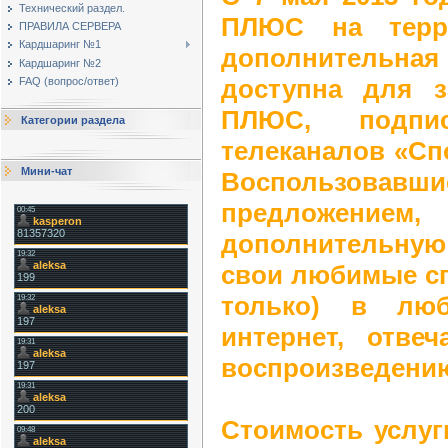
Технический раздел.
ПЛЮС на терр
ПРАВИЛА СЕРВЕРА
Кардшаринг №1
дополнительна
Кардшаринг №2
доступна для з
FAQ (вопрос/ответ)
ПЛЮС, подпи
Категории раздела
телеканалов «Сп
Мини-чат
Воспользо
предложени
дополнительную
свои любимые сп
только) в люб
интернет, отве
воспроизведению
Стоимость услуг