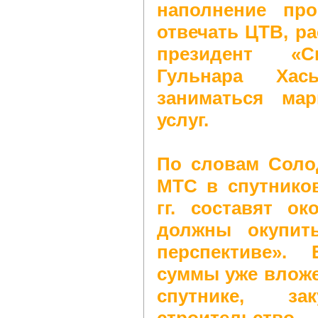
наполнение про
отвечать ЦТВ, р
президент «С
Гульнара Хас
заниматься ма
услуг.
По словам Соло
МТС в спутников
гг. составят о
должны окупит
перспективе».
суммы уже вложе
спутнике, зак
строитель