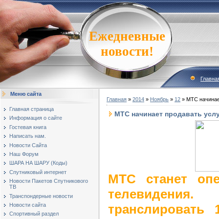
Ежедневные
новости!
Главна
Меню сайта
Главная
»
2014
»
Ноябрь
»
12
» МТС начинае
Главная страница
МТС начинает продавать услу
Информация о сайте
Гостевая книга
Написать нам.
Новости Сайта
Наш Форум
ШАРА НА ШАРУ (Коды)
Спутниковый интернет
МТС станет опе
Новости Пакетов Спутникового
ТВ
телевидения
Транспондерные новости
транслировать 
Новости сайта
Спортивный раздел