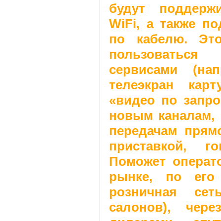
будут поддерж
WiFi, а также п
по кабелю. Эт
пользоватьс
сервисами (на
телеэкран карт
«видео по запро
новым каналам,
передачам прям
приставкой, г
Поможет операт
рынке, по его
розничная се
салонов), чер