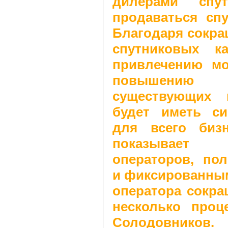
дилерами спу
продаваться сп
Благодаря сокра
спутниковых к
привлечению м
повышению 
существующих 
будет иметь си
для всего бизн
показывает 
операторов, по
и фиксированным
оператора сокра
несколько проц
Солодовников.