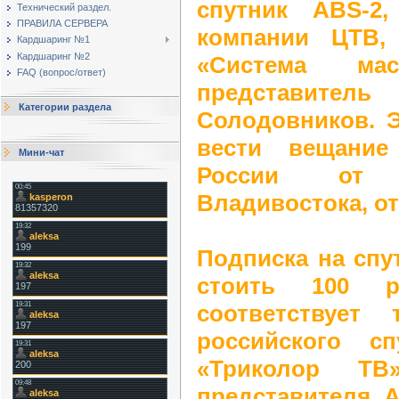
спутник ABS-2
Технический раздел.
ПРАВИЛА СЕРВЕРА
компании ЦТВ,
Кардшаринг №1
Кардшаринг №2
«Система масс
FAQ (вопрос/ответ)
представит
Категории раздела
Солодовников. Э
вести вещание
Мини-чат
России от 
Владивостока, от
Подписка на спу
стоить 100 
соответствует
российского сп
«Триколор Т
представителя А