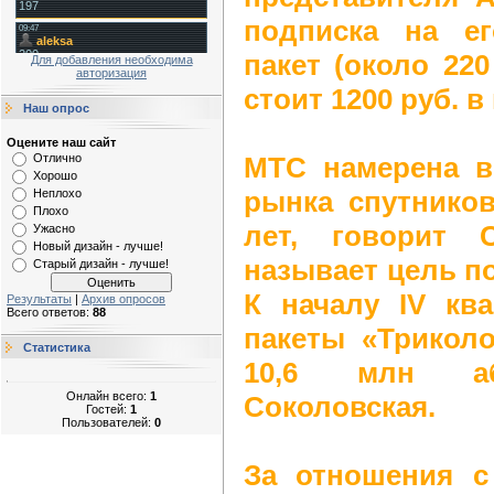
подписка на е
пакет (около 220
Для добавления необходима
авторизация
стоит 1200 руб. в 
Наш опрос
Оцените наш сайт
МТС намерена в
Отлично
Хорошо
рынка спутников
Неплохо
Плохо
лет, говорит 
Ужасно
Новый дизайн - лучше!
называет цель по
Старый дизайн - лучше!
К началу IV ква
Результаты
|
Архив опросов
Всего ответов:
88
пакеты «Трикол
Статистика
10,6 млн аб
Онлайн всего:
1
Соколовская.
Гостей:
1
Пользователей:
0
За отношения с