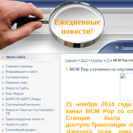
Ежедневные
новости!
Главна
Меню сайта
Главная
»
2014
»
Ноябрь
»
24
» MCM Pop откл
Главная страница
MCM Pop отключен со спутника
Информация о сайте
Гостевая книга
Написать нам.
Новости Сайта
Наш Форум
ШАРА НА ШАРУ (Коды)
21 ноября 2014 год
Спутниковый интернет
канал MCM Pop со спу
Новости Пакетов Спутникового
ТВ
Станция была 
Транспондерные новости
доступе.Трансляция 
Новости сайта
Спортивный раздел
текущего года, пока