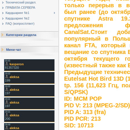
Технический раздел.
только перерыв в в
ПРАВИЛА СЕРВЕРА
был ранее (до октябр
Кардшаринг №1
спутнике Astra 19
Кардшаринг №2
FAQ (вопрос/ответ)
предложения ф
CanalSat.Стоит д
Категории раздела
популярный в Поль
канал FTA, который 
Мини-чат
вещание со спутника E
октября текущего 
(известный также как 
Предыдущие техничес
Eutelsat Hot Bird 13D (
tp. 156 (11,623 Ггц, п
S/QPSK)
ID: MCM POP
PID V: 213 (MPEG-2/SD)
PID A: 313 (fra)
PID PCR: 213
SID: 10713