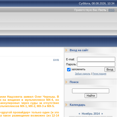
Суббота, 08.08.2026, 10:34
Приветствую Вас
Гость
|
RSS
Вход на сайт
E-mail:
13:01
Пароль:
запомнить
Забыл пароль
|
Регистрация
Поиск
дании Нацсовета заявил Олег Черныш. В
 на вещание в мультиплексе МХ-4, но
аннулировал через суды за отсутствие
Календарь
ьтиплексов МХ-1, МХ-2, МХ-3 и МХ-5.
 «другой провайдер» только один (и это
«
Ноябрь 2014
»
з такое размещение возможно (из 12-14