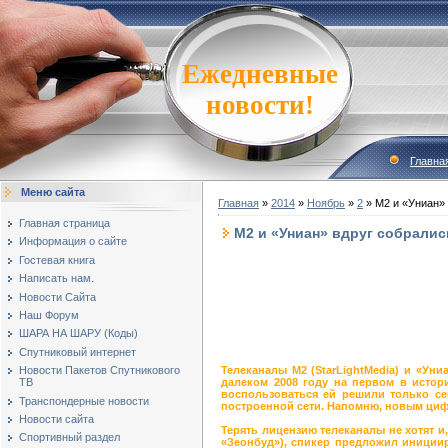
Ежедневные
новости!
Главна
Меню сайта
Главная
»
2014
»
Ноябрь
»
2
» М2 и «Униан» 
Главная страница
М2 и «Униан» вдруг собралис
Информация о сайте
Гостевая книга
Написать нам.
Новости Сайта
Наш Форум
ШАРА НА ШАРУ (Коды)
Спутниковый интернет
Телеканалы М2 (StarLightMedia) и «Ун
Новости Пакетов Спутникового
далеком 2008 году на первом в исто
ТВ
воспользоваться ей решили только се
Транспондерные новости
построенной сети. Напомню, новым цифр
Новости сайта
Терять лицензию телеканалы не хотят и
Спортивный раздел
«Зеонбуд»), спикер предложил инициир