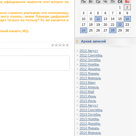
Пн
Вт
Ср
Чт
Пт
Сб
Вс
шу официально вынести этот вопрос на
1
2
но странно, учитывая, что телеканалы,
3
4
5
6
7
8
9
е могу понять, зачем Плюсам цифровой
10
11
12
13
14
15
16
ет только на пользу? То же касается и
17
18
19
20
21
22
23
24
25
26
27
28
29
30
овый канал», М1).
Архив записей
2012 Август
2012 Сентябрь
2012 Октябрь
2012 Ноябрь
2012 Декабрь
2013 Январь
2013 Февраль
2013 Март
2013 Апрель
2013 Май
2013 Июнь
2013 Июль
2013 Август
2013 Сентябрь
2013 Октябрь
2013 Ноябрь
2013 Декабрь
2014 Январь
2014 Февраль