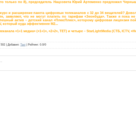
ято только по 8), председатель Нацсовета Юрий Артеменко предложил Черны
урс и расширение пакета цифровых телеканалов с 32 до 34 вещателей? Доволь
е, заявляют, что не могут платить по тарифам «Зеонбуда». Также я пока н
спешный актив – детский канал «ПлюсПлюс», которому цифровая лицензия пойд
, который куда эффективнее М2...
канала «1+1 медиа» («1+1», «2+2», ТЕТ) и четыре – StarLightMedia (СТБ, ICTV, «Н
502
|
Добавил
:
Taxi
|
Рейтинг
:
0.0
/
0