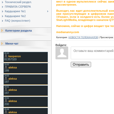
мест в одном мультиплексе сейчас зан
Технический раздел.
рассмотрение.
ПРАВИЛА СЕРВЕРА
Выходит, нас ждет дополнительный конк
Кардшаринг №1
уже присутствующие в цифровом пакет
Кардшаринг №2
«Униан», если в холдинге есть более у
StarLightMedia, владеющего каналом QTV
FAQ (вопрос/ответ)
Напомню, сейчас в цифре вещает три теле
Категории раздела
mediananny.com
Категория
:
НОВОСТИ ТЕЛЕКАНАЛОВ
|
Просмотров
:
Мини-чат
Войдите:
Отправить