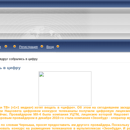
я
Регистрация
Вход
вдруг собрались в цифру
ь в цифру
иан ТВ» («1+1 медиа») хотят вещать в «цифре». Об этом на сегодняшнем засе
рии Нацсовета цифровом конкурсе телеканалы получили цифровую лицензию
йчас. Провайдером МХ-4 была компания УЦТМ, лицензию которой Нацсовет 
овым провайдером в декабре 2010-го стала компания «Зеонбуд» - оператор мул
, по словам Черныша, просят предоставить им другого провайдера. Поскольку
овать конкурс на размещение телеканалов в мультиплексах «Зеонбуда». И ра