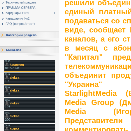
решили объедин
Технический раздел.
ПРАВИЛА СЕРВЕРА
единый платный
Кардшаринг №1
подаваться со с
Кардшаринг №2
FAQ (вопрос/ответ)
виде, сообщает l
Категории раздела
каналов, а его с
в месяц с абон
Мини-чат
"Капитал" пре
телекоммуникаци
объединит прод
"Украина" 
StarlightMedia 
Media Group (Д
Media (Иго
Представите
комментироват