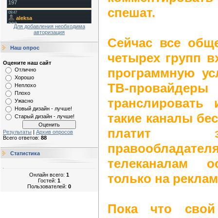
спешат.
Для добавления необходима
авторизация
Сейчас все общ
Наш опрос
четырех групп в
Оцените наш сайт
программную усл
Отлично
Хорошо
ТВ-провайдеры
Неплохо
Плохо
транслировать 
Ужасно
Новый дизайн - лучше!
такие каналы бес
Старый дизайн - лучше!
платит з
Результаты
|
Архив опросов
Всего ответов:
88
правообладате
Статистика
телеканалам о
только на реклам
Онлайн всего:
1
Гостей:
1
Пользователей:
0
Пока что свой