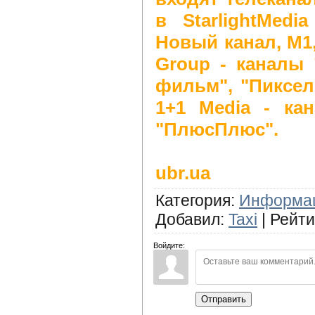
в StarlightMedi
Новый канал, М1,
Group - каналы 
фильм", "Пиксель
1+1 Media - кан
"ПлюсПлюс".
ubr.ua
Категория
:
Информа
Добавил
:
Taxi
|
Рейти
Войдите:
Отправить