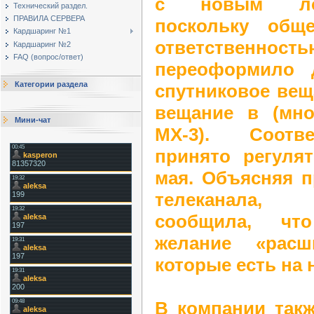
с новым лог
Технический раздел.
ПРАВИЛА СЕРВЕРА
поскольку общ
Кардшаринг №1
ответственность
Кардшаринг №2
FAQ (вопрос/ответ)
переоформило 
Категории раздела
спутниковое вещ
вещание в (мно
Мини-чат
МХ-3). Соотв
принято регуля
мая. Объясняя п
телеканала, 
сообщила, чт
желание «расш
которые есть на 
В компании такж