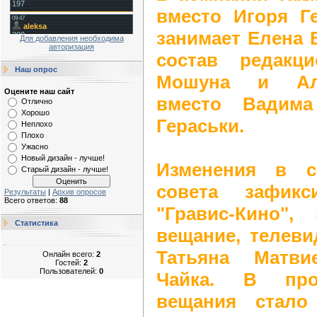
вместо Игоря Г
занимает Елена 
Для добавления необходима
авторизация
состав редакц
Наш опрос
Мошуна и Але
Оцените наш сайт
вместо Вадим
Отлично
Хорошо
Гераськи.
Неплохо
Плохо
Ужасно
Новый дизайн - лучше!
Изменения в с
Старый дизайн - лучше!
совета зафик
Результаты
|
Архив опросов
Всего ответов:
88
"Гравис-Кино",
Статистика
вещание, телевид
Татьяна Матви
Онлайн всего:
2
Гостей:
2
Пользователей:
0
Чайка. В про
вещания стало