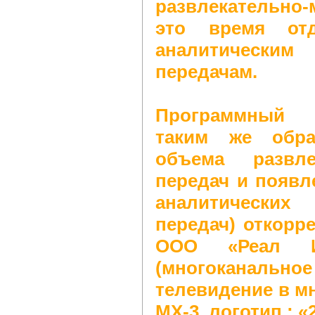
развлекательно
это время отд
аналитическим
передачам.
Программный 
таким же обра
объема развле
передач и появ
аналитических
передач) откорр
ООО «Реал Ис
(многоканальн
телевидение в м
МХ-3, логотип : «2