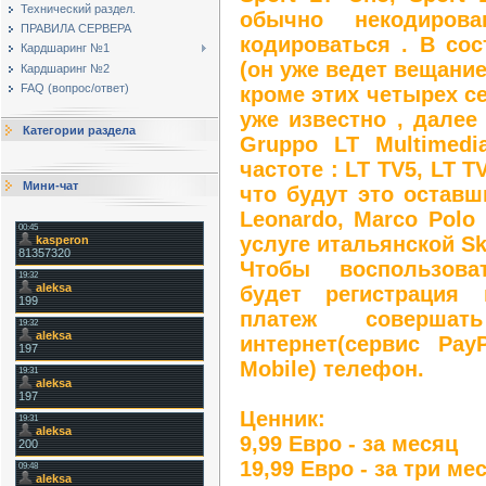
Технический раздел.
обычно некодиров
ПРАВИЛА СЕРВЕРА
кодироваться . В сос
Кардшаринг №1
(он уже ведет вещание
Кардшаринг №2
FAQ (вопрос/ответ)
кроме этих четырех с
уже известно , далее
Категории раздела
Gruppo LT Multimedi
частоте : LT TV5, LT T
Мини-чат
что будут это оставш
Leonardo, Marco Polo 
услуге итальянской Sk
Чтобы воспользова
будет регистрация н
платеж соверша
интернет(сервис Pay
Mobile) телефон.
Ценник:
9,99 Евро - за месяц
19,99 Евро - за три ме