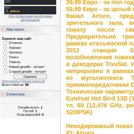
39,99 Евро - за пол го
59,99 Евро - за целый 
Канал Arturo, пре
Для добавления необходима
авторизация
зрительного зала, в
показу после св
Наш опрос
Предварительно тра
Оцените наш сайт
рамках итальянской п
Отлично
Хорошо
2012 станция б
Неплохо
возобновления показа
Плохо
Ужасно
в декодерах TivuSat.
Новый дизайн - лучше!
непрерывно в рамках
Старый дизайн - лучше!
из мультиплекса 
Результаты
|
Архив опросов
приемопередатчиках D
Всего ответов:
88
Технические параметр
Статистика
Eutelsat Hot Bird 13B (
тп. 89 (12,476 GHz, po
Онлайн всего:
1
S2/8PSK)
Гостей:
1
Пользователей:
0
Некодированый показ 
ID: Arturo