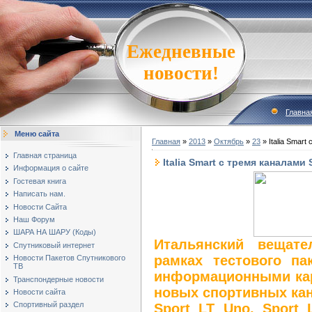
Ежедневные
новости!
Главна
Меню сайта
Главная
»
2013
»
Октябрь
»
23
» Italia Smart
Главная страница
Italia Smart с тремя каналами 
Информация о сайте
Гостевая книга
Написать нам.
Новости Сайта
Наш Форум
ШАРА НА ШАРУ (Коды)
Итальянский вещате
Спутниковый интернет
рамках тестового пак
Новости Пакетов Спутникового
ТВ
информационными кар
Транспондерные новости
новых спортивных кан
Новости сайта
Спортивный раздел
Sport LT Uno, Sport 