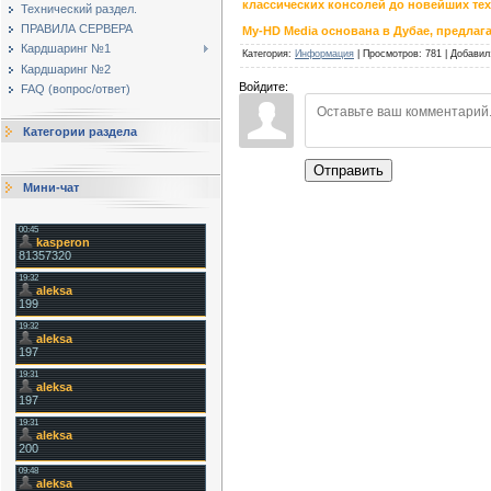
классических консолей до новейших тех
Технический раздел.
ПРАВИЛА СЕРВЕРА
My-HD Media основана в Дубае, предлаг
Кардшаринг №1
Категория
:
Информация
|
Просмотров
:
781
|
Добавил
Кардшаринг №2
Войдите:
FAQ (вопрос/ответ)
Категории раздела
Отправить
Мини-чат