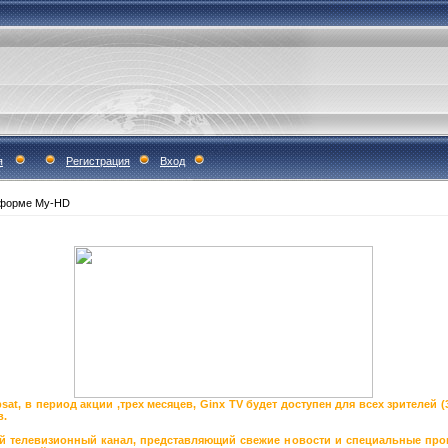
я
Регистрация
Вход
тформе My-HD
sat, в период акции ,трех месяцев, Ginx TV будет доступен для всех зрителей (
в.
й телевизионный канал, представляющий свежие новости и специальные про