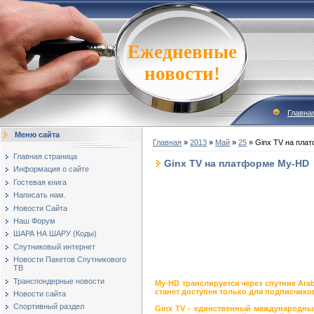
Ежедневные
новости!
Главна
Меню сайта
Главная
»
2013
»
Май
»
25
» Ginx TV на пла
Главная страница
Ginx TV на платформе My-HD
Информация о сайте
Гостевая книга
Написать нам.
Новости Сайта
Наш Форум
ШАРА НА ШАРУ (Коды)
Спутниковый интернет
Новости Пакетов Спутникового
ТВ
Транспондерные новости
My-HD транслируется через спутник Arab
станет доступен только для подписчико
Новости сайта
Спортивный раздел
Ginx TV - единственный международны