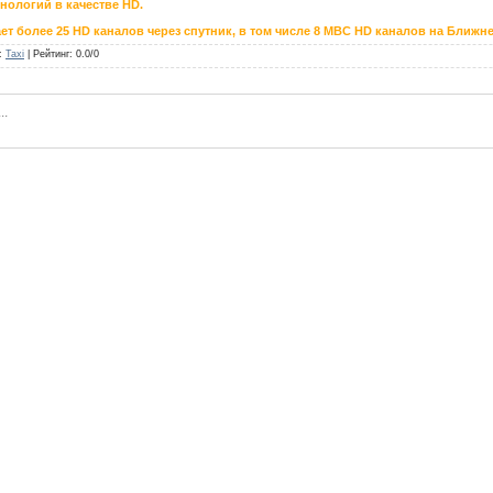
нологий в качестве HD.
ает более 25 HD каналов через спутник, в том числе 8 MBC HD каналов на Ближ
:
Taxi
|
Рейтинг
:
0.0
/
0