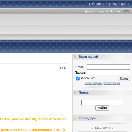
Пятница, 07.08.2026, 00:27
Приветствую Вас
Гость
|
RSS
Вход на сайт
E-mail:
14:17
Пароль:
запомнить
Забыл пароль
|
Регистрация
Поиск
Календарь
33 млн. домохозяйств), после чего канал
«
Май 2013
»
граммы из мира компьютерных игр . Oт