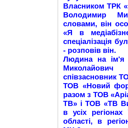
Власником ТРК «
Володимир Ми
словами, він осо
«Я в медіабізн
спеціалізація бу
- розповів він.
Людина на ім'я
Миколайови
співзасновник ТО
ТОВ «Новий форм
разом з ТОВ «Арі
ТВ» і ТОВ «ТВ В
в усіх регіонах 
області, в регі