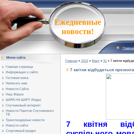
Ежедневные
новости!
Главна
Меню сайта
Главная
»
2015
»
Март
»
31
» 7 квітня відбуд
Главная страница
7 квітня відбудеться презент
Информация о сайте
Гостевая книга
Написать нам.
Новости Сайта
Наш Форум
ШАРА НА ШАРУ (Коды)
Спутниковый интернет
Новости Пакетов Спутникового
ТВ
Транспондерные новости
7 квітня відб
Новости сайта
суспільного мовл
Спортивный раздел