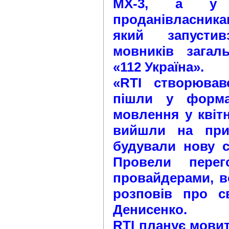
МХ-3, а у 
проданівласникам
який запустив
мовників загал
«112 Україна».
«RTI створював
пішли у формат
мовлення у квітн
вийшли на приб
будували нову ст
Провели пере
провайдерами, во
розповів про с
Денисенко.
RTI планує мовит