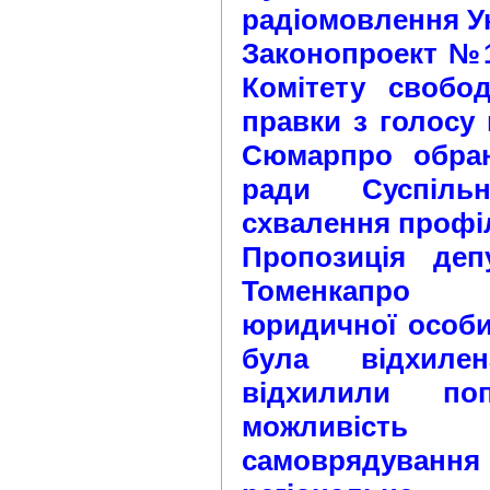
радіомовлення Ук
Законопроект №1
Комітету свобо
правки з голосу 
Сюмарпро обран
ради Суспіль
схвалення профіл
Пропозиція де
Томенкапро 
юридичної особи
була відхиле
відхилили по
можливість 
самоврядув