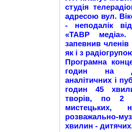
студія телераді
адресою вул. Вік
- неподалік ві
«ТАВР медіа».
запевнив членів
як і з радіогрупо
Програмна конце
годин на до
аналітичних і пу
годин 45 хвил
творів, по 2 
мистецьких, на
розважально-м
хвилин - дитячих