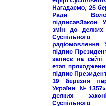
ефірі Суспільног
Нагадаємо, 25 бе
Ради Воло
підписавЗакон 
змін до деяких
Суспільног
радіомовлення 
підпис Президент
записє на сайті
етап проходженн
підпис Президент
19 березня па
України №1357«
деяких зако
Суспільног