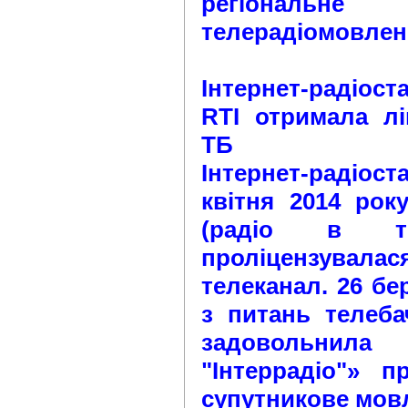
регіонал
телерадіомовленн
Інтернет-радіост
RTI отримала лі
ТБ
Інтернет-радіост
квітня 2014 року
(радіо в тел
проліцензувал
телеканал. 26 бе
з питань телеба
задовольнил
"Інтеррадіо"» п
супутникове мовл