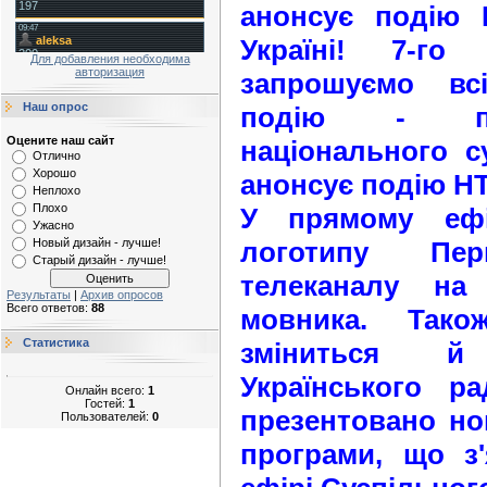
анонсує подію 
Україні! 7-го
Для добавления необходима
авторизация
запрошуємо вс
Наш опрос
подію - пр
Оцените наш сайт
національного с
Отлично
Хорошо
анонсує подію НТ
Неплохо
Плохо
У прямому ефі
Ужасно
логотипу Пер
Новый дизайн - лучше!
Старый дизайн - лучше!
телеканалу на
Результаты
|
Архив опросов
Всего ответов:
88
мовника. Так
Статистика
зміниться й
Українського р
Онлайн всего:
1
Гостей:
1
презентовано но
Пользователей:
0
програми, що з