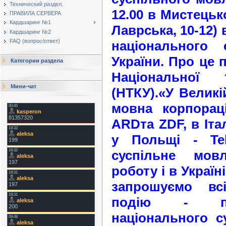
Технический раздел.
12.00 в Мистецьк
ПРАВИЛА СЕРВЕРА
Кардшаринг №1
Лаврська, 10-12)
Кардшаринг №2
FAQ (вопрос/ответ)
національного 
України. Про це 
Категории раздела
Національної 
Мини-чат
(НТКУ).«У Великі
мовна корпорац
ARDта ZDF, в Італі
у Польщі - Tele
суспільне мов
роботу і в Україні
запрошуємо вс
подію - пр
національного с