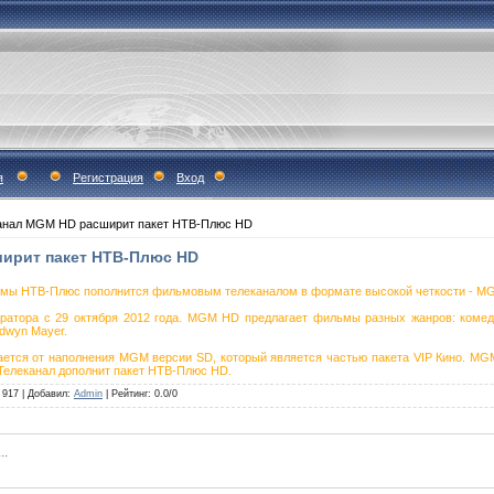
я
Регистрация
Вход
канал MGM HD расширит пакет НТВ-Плюс HD
ширит пакет НТВ-Плюс HD
рмы НТВ-Плюс пополнится фильмовым телеканалом в формате высокой четкости - M
ератора с 29 октября 2012 года. MGM HD предлагает фильмы разных жанров: комед
ldwyn Mayer.
ся от наполнения MGM версии SD, который является частью пакета VIP Кино. MGM 
 Телеканал дополнит пакет НТВ-Плюс HD.
917
|
Добавил
:
Admin
|
Рейтинг
:
0.0
/
0