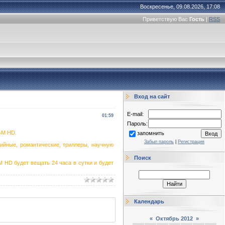
Воскресенье, 09.08.2026, 17:08
Приветствую Вас
Гость
|
RSS
Вход на сайт
E-mail:
01:59
Пароль:
GM HD.
запомнить
Забыл пароль
|
Регистрация
ийные, романтические, триллеры, научную
Поиск
HD будет вещать 24 часа в сутки и будет
Календарь
«
Октябрь 2012
»