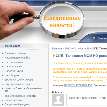
Ежедневные
новости!
Главна
Меню сайта
Главная
»
2012
»
Октябрь
»
29
» 36°E: Теле
Главная страница
36°E: Телеканал MGM HD рас
Информация о сайте
Гостевая книга
Предложение русской спутниковой платфо
Написать нам.
Телеканал станет частью предложения оп
Новости Сайта
фантастику, вестерны киностудии Metro Go
Наш Форум
Программное предложение MGM HD отличает
ШАРА НА ШАРУ (Коды)
доступен на русском и английском языках.
Спутниковый интернет
Категория
:
НОВОСТИ ТЕЛЕКАНАЛОВ
|
Просмотров
:
Новости Пакетов Спутникового
ТВ
Войдите:
Транспондерные новости
Новости сайта
Спортивный раздел