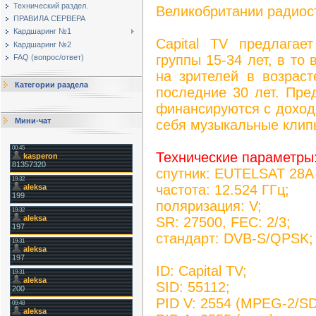
Технический раздел.
Великобритании радиост
ПРАВИЛА СЕРВЕРА
Кардшаринг №1
Capital TV предлага
Кардшаринг №2
группы 15-34 лет, в то
FAQ (вопрос/ответ)
на зрителей в возраст
Категории раздела
последние 30 лет. Пре
финансируются с доход
Мини-чат
себя музыкальные клип
Технические параметры
спутник: EUTELSAT 28A 
частота: 12.524 ГГц;
поляризация: V;
SR: 27500, FEC: 2/3;
стандарт: DVB-S/QPSK;
ID: Capital TV;
SID: 55112;
PID V: 2554 (MPEG-2/SD