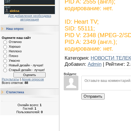
PID A: 2555 (англ);
кодирование: нет.
Для добавления необходима
авторизация
ID: Heart TV;
SID: 55111;
Наш опрос
PID V: 2348 (MPEG-2/SD
Оцените наш сайт
PID A: 2349 (англ.);
Отлично
Хорошо
кодирование: нет.
Неплохо
Плохо
Категория
:
НОВОСТИ ТЕЛЕ
Ужасно
Добавил
:
Admin
|
Рейтинг
:
2
Новый дизайн - лучше!
Старый дизайн - лучше!
Войдите:
Результаты
|
Архив опросов
Всего ответов:
88
Статистика
Отправить
Онлайн всего:
1
Гостей:
1
Пользователей:
0