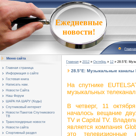
Ежедневные
новости!
Главна
Меню сайта
Главная
»
2012
»
Октябрь
»
12
» 28.5°E: Муз
Главная страница
28.5°E: Музыкальные каналы H
Информация о сайте
Гостевая книга
На спутнике EUTELSA
Написать нам.
Новости Сайта
музыкальных телеканал
Наш Форум
ШАРА НА ШАРУ (Коды)
В четверг, 11 октябр
Спутниковый интернет
началось вещание дву
Новости Пакетов Спутникового
ТВ
TV и Capital TV. Владе
Транспондерные новости
является компания Globa
Новости сайта
это телевизионные 
Спортивный раздел