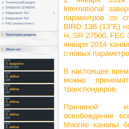
Технический раздел.
International за
ПРАВИЛА СЕРВЕРА
Кардшаринг №1
параметров со 
Кардшаринг №2
FAQ (вопрос/ответ)
BIRD 13В (13°E) на
H, SR 27500, FEC 
Категории раздела
января 2014 кана
Мини-чат
с новых параметро
В настоящее время
можно принима
транспондеров.
Причиной из
освобождение вс
Многие каналы б