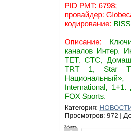
PID PMT: 6798;
провайдер: Globeca
кодирование:
BISS
Описание:
Ключ
каналов Интер, И
ТЕТ, CТС, Домашн
TRT 1, Star T
Национальный»,
International, 1+
FOX Sports.
Категория
:
НОВОСТИ
Просмотров
:
972
|
Д
Войдите: