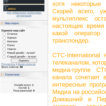
хотя некоторые 
Скорей всего, у
Для добавления необходима
авторизация
мультиплекс ост
Наш опрос
настоящее время
Оцените наш сайт
какой оператор 
Отлично
Хорошо
транспондер.
Неплохо
Плохо
Ужасно
Новый дизайн - лучше!
СТС-Internationa
Старый дизайн - лучше!
телеканалом, кот
Результаты
|
Архив опросов
Всего ответов:
88
медиа-группе С
Статистика
канала сочетает 
интересные прог
Онлайн всего:
1
Гостей:
1
Медиа на российс
Пользователей:
0
Домашний и Пер