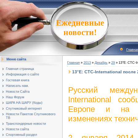
Ежедневные
новости!
Главна
Меню сайта
Главная
»
2013
»
Декабрь
»
29
» 13°E: СТС-I
Главная страница
13°E: СТС-International посл
Информация о сайте
Гостевая книга
Написать нам.
Русский между
Новости Сайта
International со
Наш Форум
ШАРА НА ШАРУ (Коды)
Европе и на 
Спутниковый интернет
Новости Пакетов Спутникового
изменениях технич
ТВ
Транспондерные новости
Новости сайта
Спортивный раздел
2 января 2014