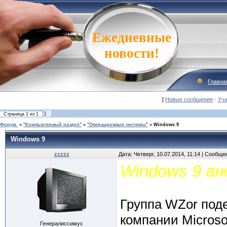
Ежедневные
новости!
Главна
[
Новые сообщения
·
Уча
1
Страница
1
из
1
Форум.
»
"Компьютерный раздел"
»
"Операционные системы"
»
Windows 9
Windows 9
zzzzz
Дата: Четверг, 10.07.2014, 11:14 | Сообщ
Windows 9 а
Группа WZor под
компании Micros
Генералиссимус