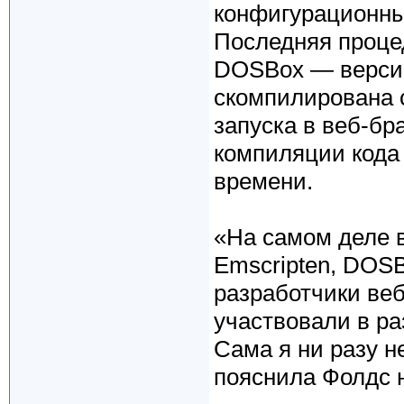
конфигурационные
Последняя проце
DOSBox — версии
скомпилирована 
запуска в веб-бр
компиляции кода 
времени.
«На самом деле 
Emscripten, DOS
разработчики веб
участвовали в ра
Сама я ни разу н
пояснила Фолдс н