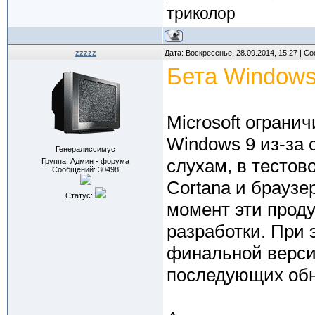
триколор
zzzzz
Дата: Воскресенье, 28.09.2014, 15:27 | 
Бета Windows 
Microsoft ограни
Windows 9 из-за 
Генералиссимус
слухам, в тестов
Группа: Админ - форума
Сообщений:
30498
Cortana и браузер
Статус:
момент эти проду
разработки. При 
финальной верси
последующих обн