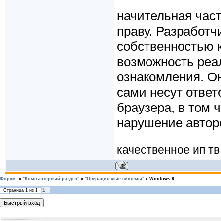
начительная час
праву. Разработч
собственностью к
возможность реа
ознакомления. Он
сами несут ответ
браузера, в том 
нарушение авторс
качественное ип тв
Форум.
»
"Компьютерный раздел"
»
"Операционные системы"
»
Windows 9
1
Страница
1
из
1