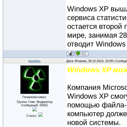
Windows XP вышл
сервиса статистик
остается второй 
мире, занимая 28
отводит Windows 
mpelion
Дата: Вторник, 30.12.2014, 15:59 | Сообщ
Windows XP мож
Компания Microso
Windows XP смогу
Генералиссимус
Группа: Глав. Модератор
помощью файла-о
Сообщений:
25661
компьютер долже
Статус:
новой системы.