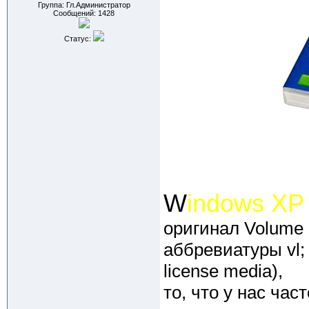
Группа: Гл.Администратор
Сообщений:
1428
Статус:
W
indows XP 
оригинал Volume 
аббревиатуры vl; 
license media),
то, что у нас ча