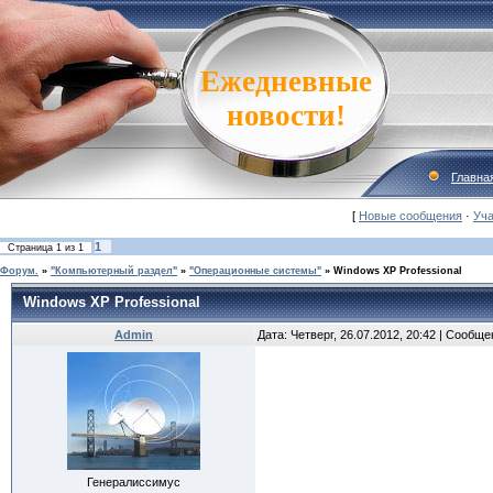
Ежедневные
новости!
Главна
[
Новые сообщения
·
Уча
1
Страница
1
из
1
Форум.
»
"Компьютерный раздел"
»
"Операционные системы"
»
Windows XP Professional
Windows XP Professional
Admin
Дата: Четверг, 26.07.2012, 20:42 | Сообщ
Генералиссимус