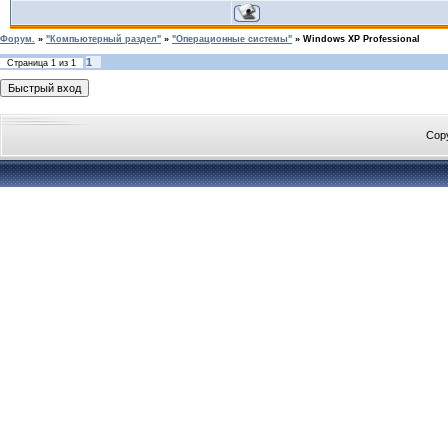
Форум.
»
"Компьютерный раздел"
»
"Операционные системы"
»
Windows XP Professional
1
Страница
1
из
1
Cop