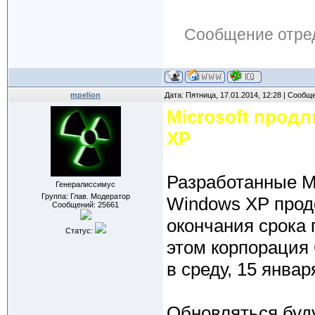
Сообщение отре
mpelion
Дата: Пятница, 17.01.2014, 12:28 | Сообщ
Microsoft прод
XP
Разработанные M
Генералиссимус
Группа: Глав. Модератор
Windows XP прод
Сообщений:
25661
окончания срока
Статус:
этом корпорация
в среду, 15 январ
Обновляться буду