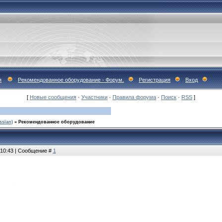
я
Рекомендованное оборудование - Форум.
Регистрация
Вход
[
Новые сообщения
·
Участники
·
Правила форума
·
Поиск
·
RSS
]
ssian)
»
Рекомендованное оборудование
 10:43 | Сообщение #
1