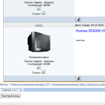
Группа: Админ - форума
Сообщений:
30498
Статус:
zzzzz
Дата: Среда, 09.12.2015,
Humax IR4000 
триколор
Генералиссимус
Группа: Админ - форума
Сообщений:
30498
Статус:
Форум.
»
"Новости операторов платного TV"
»
Спутниковая платформа TeRus (Television in Ru
1
Страница
1
из
1