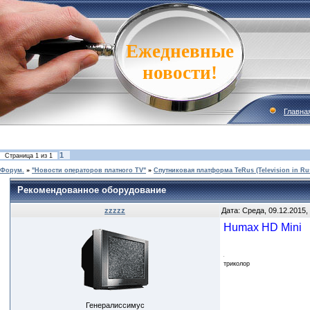
Ежедневные
новости!
Главна
1
Страница
1
из
1
Форум.
»
"Новости операторов платного TV"
»
Спутниковая платформа TeRus (Television in Ru
Рекомендованное оборудование
zzzzz
Дата: Среда, 09.12.2015,
Humax HD Mini
триколор
Генералиссимус