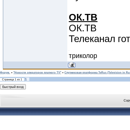
ОК.ТВ
ОК.ТВ
Телеканал гот
триколор
Форум.
»
"Новости операторов платного TV"
»
Спутниковая платформа TeRus (Television in Ru
1
Страница
1
из
1
Cop