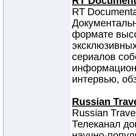
RT Document
RT Documenta
Документальн
формате высо
эксклюзивны
сериалов соб
информацион
интервью, обз
Russian Trav
Russian Trave
Телеканал до
научно-попул