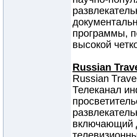
развлекатель
документаль
программы, 
высокой четк
Russian Trav
Russian Trave
Телеканал ин
просветитель
развлекатель
включающий 
телевизионны