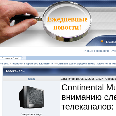
Ежедневные
новости!
Главна
[
Новые сообщения
·
Уча
1
Страница
1
из
1
Форум.
»
"Новости операторов платного TV"
»
Спутниковая платформа TeRus (Television in Ru
Телеканалы
zzzzz
Дата: Вторник, 08.12.2015, 14:27 | Сообщ
Continental M
вниманию сл
телеканалов:
Генералиссимус