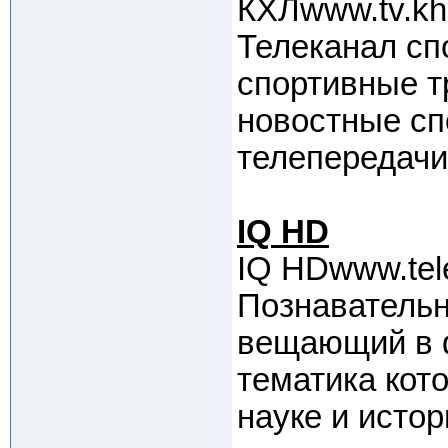
КХЛwww.tv.khl
Телеканал сп
спортивные т
новостные сп
телепередачи 
IQ HD
IQ HDwww.tele
Познавательн
вещающий в ф
тематика кот
науке и истор