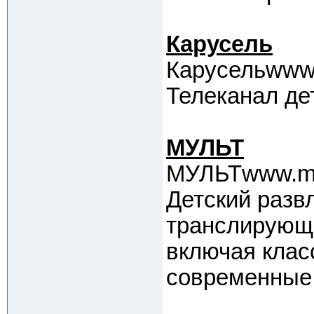
Карусель
Карусельwww.k
Телеканал де
МУЛЬТ
МУЛЬТwww.mul
Детский разв
транслирующ
включая клас
современные