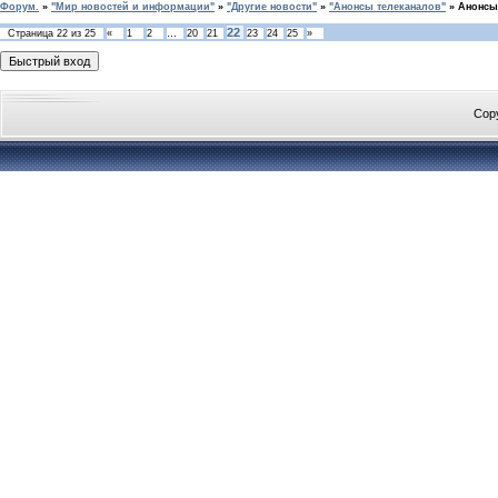
Форум.
»
"Мир новостей и информации"
»
"Другие новости"
»
"Анонсы телеканалов"
»
Анонсы
22
Страница
22
из
25
«
1
2
…
20
21
23
24
25
»
Cop