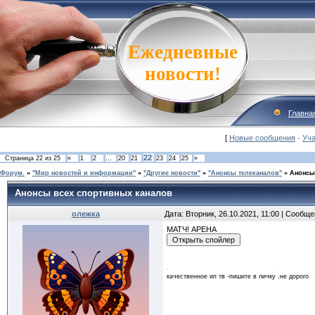
Ежедневные
новости!
Главна
[
Новые сообщения
·
Уча
22
Страница
22
из
25
«
1
2
…
20
21
23
24
25
»
Форум.
»
"Мир новостей и информации"
»
"Другие новости"
»
"Анонсы телеканалов"
»
Анонсы
Анонсы всех спортивных каналов
олежка
Дата: Вторник, 26.10.2021, 11:00 | Сообщ
МАТЧ! АРЕНА
качественное ип тв -пишите в личку ,не дорого