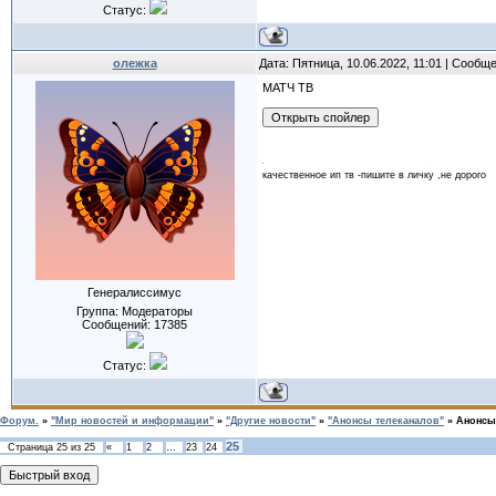
Статус:
олежка
Дата: Пятница, 10.06.2022, 11:01 | Сообщ
МАТЧ ТВ
качественное ип тв -пишите в личку ,не дорого
Генералиссимус
Группа: Модераторы
Сообщений:
17385
Статус:
Форум.
»
"Мир новостей и информации"
»
"Другие новости"
»
"Анонсы телеканалов"
»
Анонсы
25
Страница
25
из
25
«
1
2
…
23
24