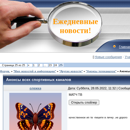
Ежедневные
новости!
Главна
[
Новые сообщения
·
Уча
25
Страница
25
из
25
«
1
2
…
23
24
Форум.
»
"Мир новостей и информации"
»
"Другие новости"
»
"Анонсы телеканалов"
»
Анонсы
Анонсы всех спортивных каналов
олежка
Дата: Суббота, 28.05.2022, 11:32 | Сообщ
МАТЧ ТВ
качественное ип тв -пишите в личку ,не дорого