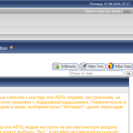
Пятница, 07.08.2026, 07:17
Приветствую Вас
Гость
|
RSS
Вход
вым кабелем к роутеру или ADSL модему, настроенному на
влена прошивка с поддержкой кардшаринга. Первоначально в
ходим в меню, выбираем пункт "Интернет", далее переходим
р или ADSL модем настроен на автоматическую раздачу
 пункте выбрать "Вкл." и ресивер автоматически получит