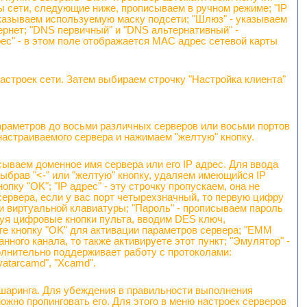
ы сети, следующие ниже, прописываем в ручном режиме; "IP
 указываем используемую маску подсети; "Шлюз" - указываем
ернет; "DNS первичный" и "DNS альтернативный" -
с" - в этом поле отображается MAC адрес сетевой карты
строек сети. Затем выбираем строчку "Настройка клиента"
араметров до восьми различных серверов или восьми портов
настраиваемого сервера и нажимаем "желтую" кнопку.
ываем доменное имя сервера или его IP адрес. Для ввода
выбрав "<-" или "желтую" кнопку, удаляем имеющийся IP
пку "OK"; "IP адрес" - эту строчку пропускаем, она не
сервера, если у вас порт четырехзначный, то первую цифру
щи виртуальной клавиатуры; "Пароль" - прописываем пароль
уя цифровые кнопки пульта, вводим DES ключ,
ьте кнопку "OK" для активации параметров сервера; "EMM
ного канала, то также активируете этот пункт; "Эмулятор" -
олнительно поддерживает работу с протоколами:
atarcamd", "Xcamd".
шаринга. Для убеждения в правильности выполнения
ожно пропинговать его. Для этого в меню настроек серверов