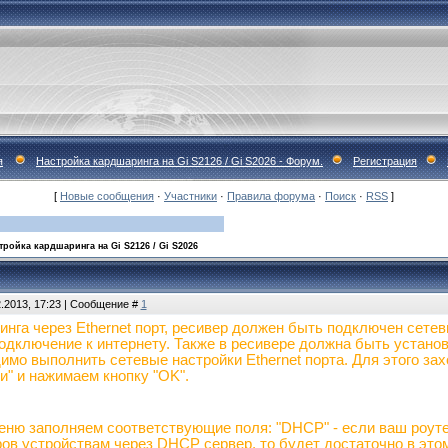
я
Настройка кардшаринга на Gi S2126 / Gi S2026 - Форум.
Регистрация
[
Новые сообщения
·
Участники
·
Правила форума
·
Поиск
·
RSS
]
тройка кардшаринга на Gi S2126 / Gi S2026
2.2013, 17:23 | Сообщение #
1
инга через Ethernet порт, ресивер должен быть подключен сете
одключение к интернету. Также в ресивере должна быть устано
имо выполнить сетевые настройки Ethernet порта. Для этого за
и" и нажимаем кнопку "OK".
ню заполняем соответствующие поля: "DHCP" - если ваш роуте
ов устройствам через DHCP сервер, то будет достаточно в этом