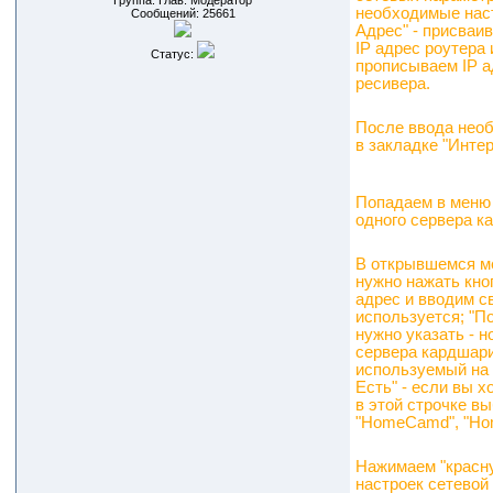
Группа: Глав. Модератор
необходимые наст
Сообщений:
25661
Адрес" - присваи
IP адрес роутера
Статус:
прописываем IP а
ресивера.
После ввода необ
в закладке "Интер
Попадаем в меню 
одного сервера к
В открывшемся ме
нужно нажать кно
адрес и вводим св
используется; "П
нужно указать - 
сервера кардшари
используемый на 
Есть" - если вы х
в этой строчке в
"HomeCamd", "Hom
Нажимаем "красну
настроек сетевой