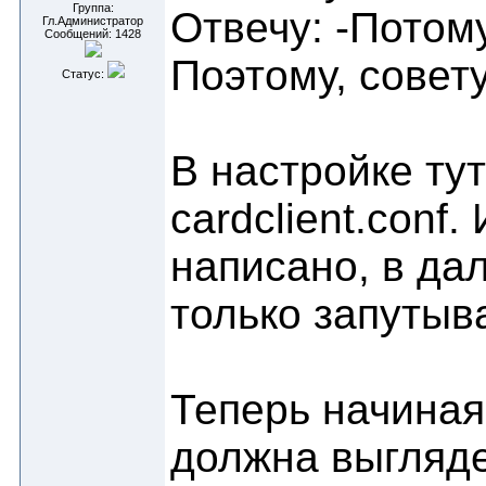
Группа:
Отвечу: -Потом
Гл.Администратор
Сообщений:
1428
Поэтому, совет
Статус:
В настройке ту
cardclient.conf
написано, в да
только запутыв
Теперь начиная
должна выгляде