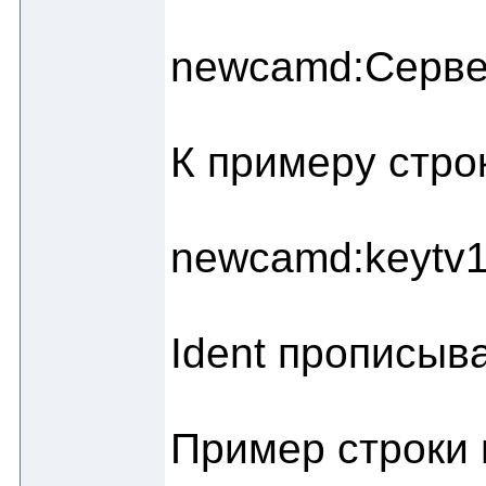
newcamd:Сервер
К примеру стр
newcamd:keytv1
Ident прописыва
Пример строки 