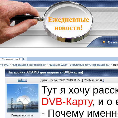
Ежедневные
новости!
Главна
1
Страница
1
из
1
Форум.
»
"Кардшаринг (cardsharing)"
»
"Шара на Шару - Бесплатные тесты кардшаринга."
»
Нас
Настройка ACAMD для шаринга (DVB-карты)
Admin
Дата: Среда, 23.01.2013, 00:50 | Сообщение #
1
Тут я хочу расс
DVB-Карту
, и о
- Почему именн
Генералиссимус