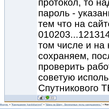
протокол, то на
пароль - указан
тем что на сайт
010203...12131
том числе и на
сохраняем, пос
проверить рабо
советую исполь
Cпутникового Т
Форум.
»
"Кардшаринг (cardsharing)"
»
"Шара на Шару - Бесплатные тесты кардшаринга."
»
Нас