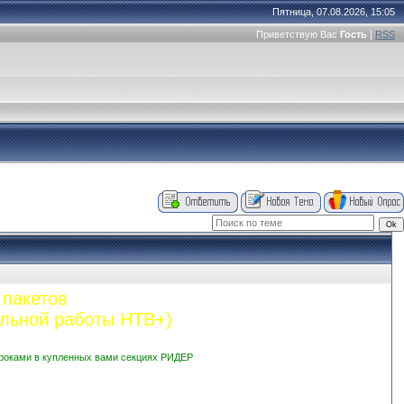
Пятница, 07.08.2026, 15:05
Приветствую Вас
Гость
|
RSS
 пакетов
льной работы НТВ+)
троками в купленных вами секциях РИДЕР