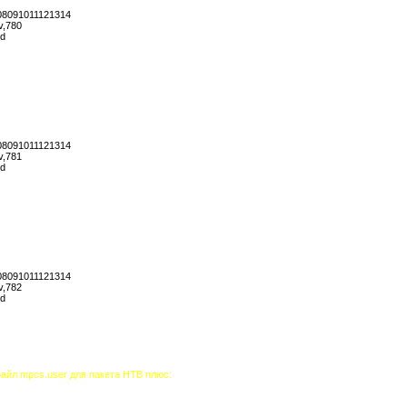
08091011121314
v,780
rd
08091011121314
v,781
rd
08091011121314
v,782
rd
айл mpcs.user для пакета НТВ плюс: