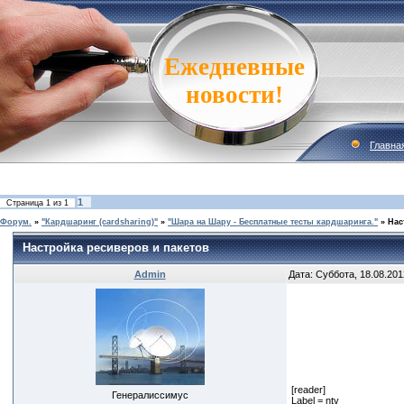
Ежедневные
новости!
Главна
1
Страница
1
из
1
Форум.
»
"Кардшаринг (cardsharing)"
»
"Шара на Шару - Бесплатные тесты кардшаринга."
»
Нас
Настройка ресиверов и пакетов
Admin
Дата: Суббота, 18.08.201
[reader]
Генералиссимус
Label = ntv