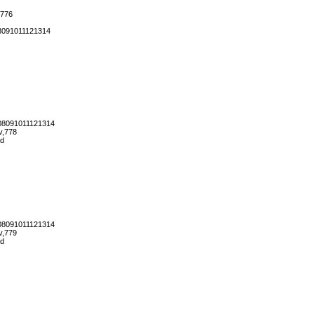
,776
8091011121314
08091011121314
v,778
rd
08091011121314
v,779
rd