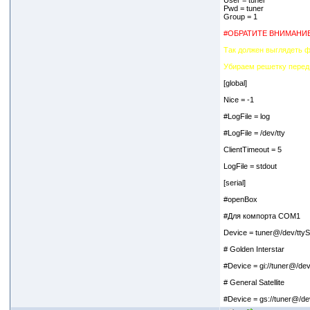
User = tuner
Pwd = tuner
Group = 1
#ОБРАТИТЕ ВНИМАНИЕ 
Так должен выглядеть ф
Убираем решетку перед 
[global]
Nice = -1
#LogFile = log
#LogFile = /dev/tty
ClientTimeout = 5
LogFile = stdout
[serial]
#openBox
#Для компорта COM1
Device = tuner@/dev/tty
# Golden Interstar
#Device = gi://tuner@/dev
# General Satellite
#Device = gs://tuner@/de