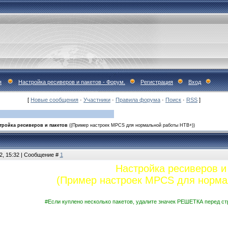
я
Настройка ресиверов и пакетов - Форум.
Регистрация
Вход
[
Новые сообщения
·
Участники
·
Правила форума
·
Поиск
·
RSS
]
тройка ресиверов и пакетов
((Пример настроек MPCS для нормальной работы НТВ+))
2, 15:32 | Сообщение #
1
Настройка ресиверов и
(Пример настроек MPCS для норма
#Если куплено несколько пакетов, удалите значек РЕШЕТКА перед с