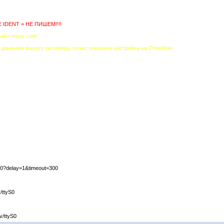
IDENT = НЕ ПИШЕМ!!!!
айл mpcs.conf
данными вашего ресивера, сечас показана настройка на Опенбокс
S0?delay=1&timeout=300
/ttyS0
v/ttyS0