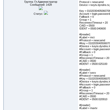
Группа: Гл.Администратор
Protocol = newcamd
Сообщений:
1428
Device = keytv.dyndns.tv
Key = 010203040506070
Статус:
Account = login,password
Fallback = 0
Group = 1
ReconnectTimeout = 20
CAID = 0500
IDENT = 0500:040600
#[reader]
#Label = mct
#Protocol = newcamd
#Key = 01020304050607
#Device = keytv.dyndns.t
#Account = login,passwo
#Fallback = 0
#Group = 1
#ReconnectTimeout = 20
#CAID = 0500
#IDENT = 0500:025100
#[reader]
#Label = sexv
#Protocol = newcamd
#Key = 01020304050607
#Device = keytv.dyndns.t
#Account = login,passwo
#Fallback = 0
#Group = 1
#ReconnectTimeout = 20
#CAID = 0500
#IDENT = 0500:020910
#[reader]
#Label = maxtv