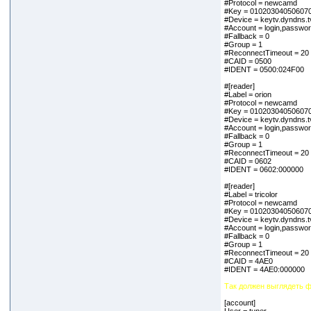
#Protocol = newcamd
#Key = 01020304050607
#Device = keytv.dyndns.t
#Account = login,passwo
#Fallback = 0
#Group = 1
#ReconnectTimeout = 20
#CAID = 0500
#IDENT = 0500:024F00
#[reader]
#Label = orion
#Protocol = newcamd
#Key = 01020304050607
#Device = keytv.dyndns.t
#Account = login,passwo
#Fallback = 0
#Group = 1
#ReconnectTimeout = 20
#CAID = 0602
#IDENT = 0602:000000
#[reader]
#Label = tricolor
#Protocol = newcamd
#Key = 01020304050607
#Device = keytv.dyndns.t
#Account = login,passwo
#Fallback = 0
#Group = 1
#ReconnectTimeout = 20
#CAID = 4AE0
#IDENT = 4AE0:000000
Так должен выглядеть ф
[account]