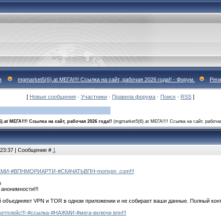
я
mgmarket5(6).at МЕГА!!!! Ссылка на сайт, рабочая 2026 года!! - Форум.
Рег
[
Новые сообщения
·
Участники
·
Правила форума
·
Поиск
·
RSS
]
).at МЕГА!!!! Ссылка на сайт, рабочая 2026 года!!
(mgmarket5(6).at МЕГА!!!! Ссылка на сайт, рабочая
 23:37 | Сообщение #
1
ЖМИ-#ВПНМОРИАРТИ-#СКАЧАТЬВПН-morivpn .com!!!
m
анонимности!!!
 объединяет VPN и TOR в одном приложении и не собирает ваши данные. Полный конт
ркетплейс!!!-#ссылка-#НАЖМИ-#мега-включи впн!!!