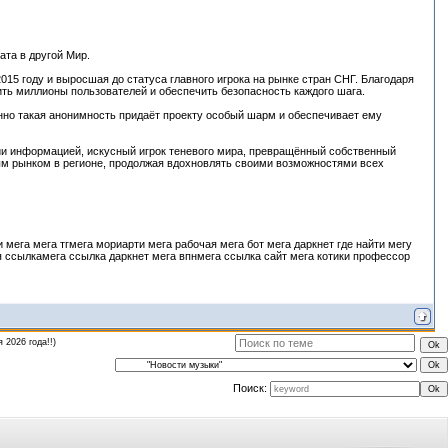
ата в другой Мир.
5 году и выросшая до статуса главного игрока на рынке стран СНГ. Благодаря
ть миллионы пользователей и обеспечить безопасность каждого шага.
но такая анонимность придаёт проекту особый шарм и обеспечивает ему
яции информацией, искусный игрок теневого мира, превращённый собственный
м рынком в регионе, продолжая вдохновлять своими возможностями всех
мега мега тгмега мориарти мега рабочая мега бот мега даркнет где найти мегу
я ссылкамега ссылка даркнет мега впнмега ссылка сайт мега котики профессор
 2026 года!!)
Поиск: