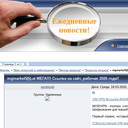
Ежедневные
новости!
Главна
1
Страница
1
из
1
Форум.
»
"Мир новостей и информации"
»
"Другие новости"
»
"Новости музыки"
»
mgmarket5(6
mgmarket5(6).at МЕГА!!!! Ссылка на сайт, рабочая 2026 года!!
perehodi
Дата: Среда, 18.03.2026,
Группа: Удаленные
///M-VPN-#ссылка-#НА
MORIVPN - morivpn .co
Шифрование для вашей 
Первый сервис, который
///Экосистемный ///M-а