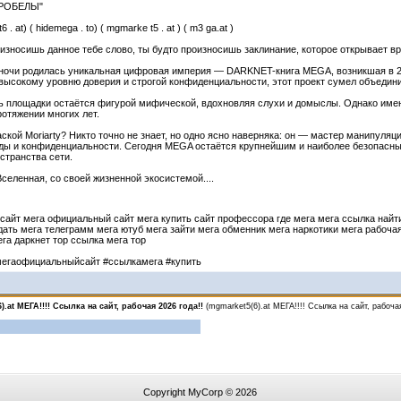
ПРОБЕЛЫ"
6 . at) ( hidemega . to) ( mgmarke t5 . at ) ( m3 ga.at )
 произносишь данное тебе слово, ты будто произносишь заклинание, которое открывает вр
ночи родилась уникальная цифровая империя — DARKNET-книга MEGA, возникшая в 201
высокому уровню доверия и строгой конфиденциальности, этот проект сумел объедини
ь площадки остаётся фигурой мифической, вдохновляя слухи и домыслы. Однако имен
ротяжении многих лет.
аской Moriarty? Никто точно не знает, но одно ясно наверняка: он — мастер манипул
оды и конфиденциальности. Сегодня MEGA остаётся крупнейшим и наиболее безопасны
странства сети.
 Вселенная, со своей жизненной экосистемой....
сайт мега официальный сайт мега купить сайт профессора где мега мега ссылка найти 
дать мега телеграмм мега ютуб мега зайти мега обменник мега наркотики мега рабоча
га даркнет тор ссылка мега тор
егаофициальныйсайт #ссылкамега #купить
).at МЕГА!!!! Ссылка на сайт, рабочая 2026 года!!
(mgmarket5(6).at МЕГА!!!! Ссылка на сайт, рабочая
Copyright MyCorp © 2026