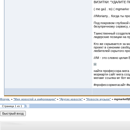
ВИЗИТКИ: "УДАЛИТЕ 
( me ga1 . to) ( mgmarke t
///Moriarty... Когда ты
Под покровом глубокой 
безупречному сервису, 
Таинственный создател
лидерские позиции на п
Кто же скрывается за м
проект в синоним своб
любителей скрытого про
///M - это словно целая
найти профессора мега 
мориарти сайт мега соз
мегамг ссылка мг бот ме
#профессормегасайт #м
Форум.
»
"Мир новостей и информации"
»
"Другие новости"
»
"Новости музыки"
»
mgmarket5(6
1
Страница
1
из
1