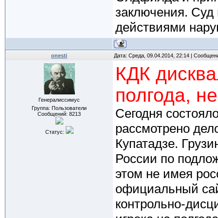
заключения. Суд
действиями нару
onesti
Дата: Среда, 09.04.2014, 22:14 | Сообщен
КДК дисква
полгода, н
Генералиссимус
Группа: Пользователи
Сегодня состоял
Сообщений:
8213
рассмотрено дел
Статус:
Купатадзе. Грузи
России по подло
этом не имея рос
официальный сай
контрольно-дисц