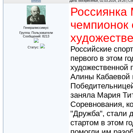
onesti
Дата: Воскресенье, 02.03.2014, 14:25 | 
Россиянка 
чемпионок 
Генералиссимус
Группа: Пользователи
художестве
Сообщений:
8213
Российские спорт
Статус:
первого в этом г
художественной г
Алины Кабаевой 
Победительницей
заняла Мария Тит
Соревнования, к
"Дружба", стали
стартом в этом г
помогли им разо