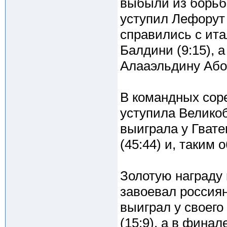
выбыли из борьб
уступил Лефорут 
справились с ит
Балдини (9:15), 
Алааэльдину Абоэ
В командных сор
уступила Великоб
выиграла у Гватем
(45:44) и, таким
Золотую награду
завоевал россия
выиграл у своег
(15:9), а в фина