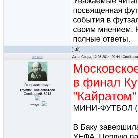
Уважаемые читате
посвященная фут
события в футзал
своим мнением. 
полные ответы.
onesti
Дата: Среда, 12.03.2014, 20:44 | Сообщен
Московское
в финал Ку
Генералиссимус
Группа: Пользователи
"Кайратом"
Сообщений:
8213
Статус:
МИНИ-ФУТБОЛ (
В Баку завершил
УЕФА. Первую па