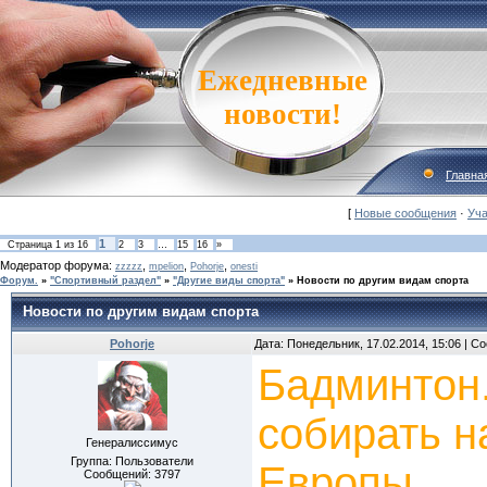
Ежедневные
новости!
Главна
[
Новые сообщения
·
Уча
1
Страница
1
из
16
2
3
…
15
16
»
Модератор форума:
,
,
,
zzzzz
mpelion
Pohorje
onesti
Форум.
»
"Спортивный раздел"
»
"Другие виды спорта"
»
Новости по другим видам спорта
Новости по другим видам спорта
Pohorje
Дата: Понедельник, 17.02.2014, 15:06 | 
Бадминтон.
собирать н
Генералиссимус
Группа: Пользователи
Европы
Сообщений:
3797