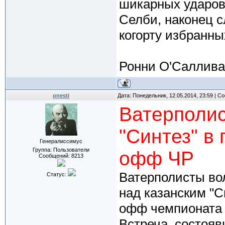
шикарных ударов 
Селби, наконец с
когорту избранны
Ронни О'Саллива
onesti
Дата: Понедельник, 12.05.2014, 23:59 | 
Ватерполис
"Синтез" в
Генералиссимус
Группа: Пользователи
офф ЧР
Сообщений:
8213
Ватерполисты вол
Статус:
над казанским "С
офф чемпионата 
Встреча, состояв