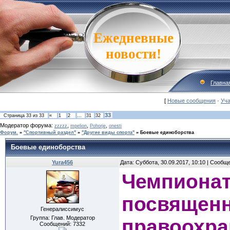
Ежедневные
новости!
Главна
[
Новые сообщения
·
Уча
33
Страница
33
из
33
«
1
2
…
31
32
Модератор форума:
,
,
,
zzzzz
mpelion
Pohorje
onesti
Форум.
»
"Спортивный раздел"
»
"Другие виды спорта"
»
Боевые единоборства
Боевые единоборства
Yura456
Дата: Суббота, 30.09.2017, 10:10 | Сообщ
Чемпионат
посвящен
Генералиссимус
Группа: Глав. Модератор
правоохра
Сообщений:
7332