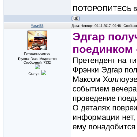
ПОТОРОПИТЕСЬ вос
Yura456
Дата: Четверг, 09.11.2017, 09:48 | Сообщ
Эдгар полу
поединком 
Генералиссимус
Претендент на ти
Группа: Глав. Модератор
Сообщений:
7332
Фрэнки Эдгар пол
Статус:
Максом Холлоуэе
событием вечера 
проведение поеди
О деталях повре
информации нет, 
ему понадобится