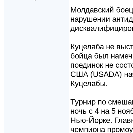
Молдавский боец
нарушении антидо
дисквалифициров
Куцелаба не выст
бойца был намеч
поединок не сост
США (USADA) нач
Куцелабы.
Турнир по смеша
ночь с 4 на 5 но
Нью-Йорке. Глав
чемпиона промоу