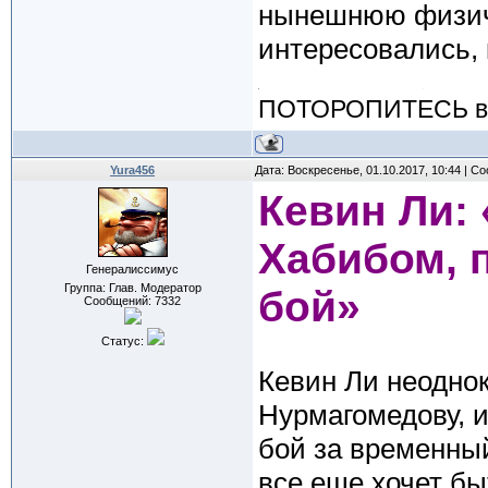
нынешнюю физич
интересовались,
ПОТОРОПИТЕСЬ вос
Yura456
Дата: Воскресенье, 01.10.2017, 10:44 | 
Кевин Ли: 
Хабибом, п
Генералиссимус
Группа: Глав. Модератор
бой»
Сообщений:
7332
Статус:
Кевин Ли неодно
Нурмагомедову, и
бой за временны
все еще хочет бы