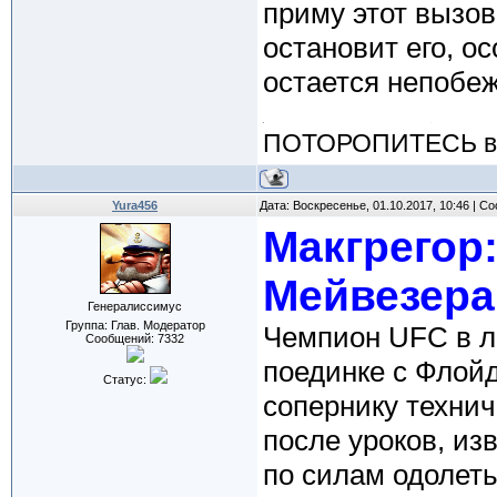
приму этот вызов
остановит его, о
остается непобе
ПОТОРОПИТЕСЬ вос
Yura456
Дата: Воскресенье, 01.10.2017, 10:46 | 
Макгрегор
Мейвезера
Генералиссимус
Группа: Глав. Модератор
Чемпион UFC в л
Сообщений:
7332
поединке с Флойд
Статус:
сопернику технич
после уроков, из
по силам одолет