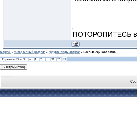
ПОТОРОПИТЕСЬ вос
Форум.
»
"Спортивный раздел"
»
"Другие виды спорта"
»
Боевые единоборства
33
Страница
33
из
33
«
1
2
…
31
32
Cop