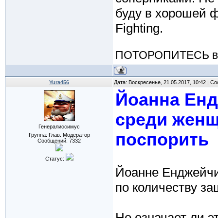
буду в хорошей 
Fighting.
ПОТОРОПИТЕСЬ вос
Yura456
Дата: Воскресенье, 21.05.2017, 10:42 | 
Йоанна Енд
среди женщ
Генералиссимус
поспорить
Группа: Глав. Модератор
Сообщений:
7332
Статус:
Йоанне Енджейчик
по количеству за
Но означает ли э