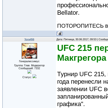
профессионально
Bellator.
ПОТОРОПИТЕСЬ вос
Yura456
Дата: Пятница, 30.06.2017, 09:53 | Сообщ
UFC 215 пер
Макгрегора
Генералиссимус
Группа: Глав. Модератор
Сообщений:
7332
Турнир UFC 215, 
Статус:
года перенесли н
заявлении UFC в
запланированный 
графика".