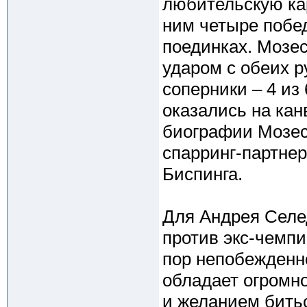
любительскую кар
ним четыре побе
поединках. Мозе
ударом с обеих ру
соперники – 4 из
оказались на ка
биографии Мозеса
спарринг-партне
Биспинга.
Для Андрея Селе
против экс-чемп
пор непобежденн
обладает огромн
и желанием биться