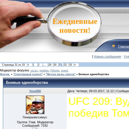
Ежедневные
новости!
Главна
[
Новые сообщения
·
Уча
31
Страница
31
из
33
«
1
2
…
29
30
32
33
»
Модератор форума:
,
,
,
zzzzz
mpelion
Pohorje
onesti
Форум.
»
"Спортивный раздел"
»
"Другие виды спорта"
»
Боевые единоборства
Боевые единоборства
Yura456
Дата: Четверг, 09.03.2017, 11:12 | Сообщ
UFC 209: Ву
победив То
Генералиссимус
Группа: Глав. Модератор
Сообщений:
7332