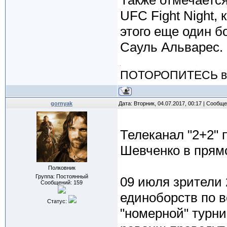
Также отмечается
UFC Fight Night,
этого еще один б
Сауль Альварес.
ПОТОРОПИТЕСЬ вос
gornyak
Дата: Вторник, 04.07.2017, 00:17 | Сообщ
Телеканал "2+2"
Шевченко в прям
Полковник
Группа: Постоянный
09 июля зрители
Сообщений:
159
единоборств по 
Статус:
"номерной" турни