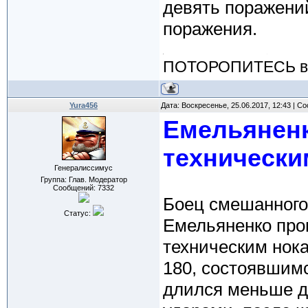
девять поражений
поражения.
ПОТОРОПИТЕСЬ вос
Yura456
Дата: Воскресенье, 25.06.2017, 12:43 | 
Емельяненк
технически
Генералиссимус
Группа: Глав. Модератор
Сообщений:
7332
Боец смешанного
Статус:
Емельяненко про
техническим нока
180, состоявшим
длился меньше 