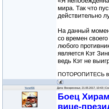
«Я непобежденна
мира. Так что пу
действительно л
На данный момен
со времен своего
любого противни
является Кэт Зинг
ведь Кэт не выигр
ПОТОРОПИТЕСЬ вос
Yura456
Дата: Воскресенье, 21.05.2017, 10:43 | 
Боец Хирам
вице-прези