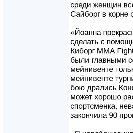
среди женщин вс
Сайборг в корне с
«Йоанна прекрасн
сделать с помощ
Киборг ММА Fight
были главными с
мейнивенте тольк
мейнивенте турни
бою дрались Коно
может хорошо рас
спортсменка, не
закончила 90 про