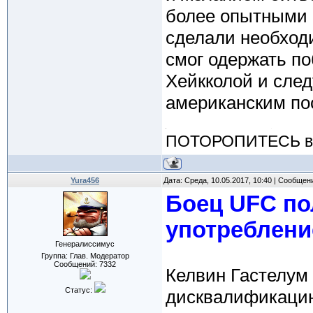
более опытными 
сделали необход
смог одержать п
Хейкколой и след
американским по
ПОТОРОПИТЕСЬ вос
Yura456
Дата: Среда, 10.05.2017, 10:40 | Сообщен
Боец UFC по
употреблени
Генералиссимус
Группа: Глав. Модератор
Сообщений:
7332
Келвин Гастелум
Статус:
дисквалификаци