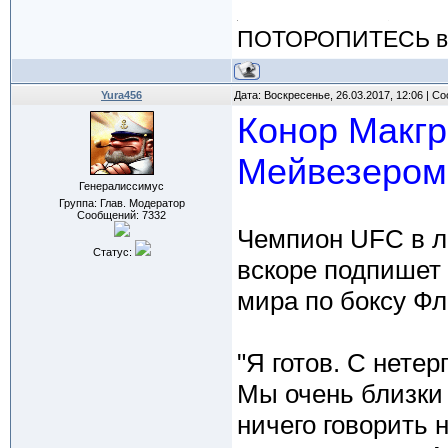
ПОТОРОПИТЕСЬ вос
Yura456
Дата: Воскресенье, 26.03.2017, 12:06 | 
Конор Макгре
Мейвезером
Генералиссимус
Группа: Глав. Модератор
Сообщений:
7332
Чемпион UFC в лё
Статус:
вскоре подпишет 
мира по боксу Ф
"Я готов. С нете
Мы очень близки 
ничего говорить н