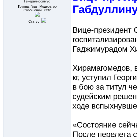
Генералиссимус
Габдуллин
Группа: Глав. Модератор
Сообщений:
7332
Статус:
Вице-президент 
госпитализирова
Гаджимурадом Х
Хирамагомедов, 
кг, уступил Геор
в бою за титул ч
судейским решен
ходе вспыхнувше
«Состояние сейча
После перелета с