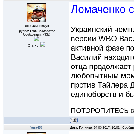
Ломаченко 
Генералиссимус
Украинский чемпи
Группа: Глав. Модератор
Сообщений:
7332
версии WBO Васил
активной фазе по
Статус:
Василий находитс
отца продолжает 
любопытным моме
против Тайлера
единоборств и б
ПОТОРОПИТЕСЬ вос
Yura456
Дата: Пятница, 24.03.2017, 10:01 | Сообщ