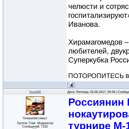
челюсти и сотряс
госпитализируют»
Иванова.
Хирамагомедов –
любителей, двук
Суперкубка Росс
ПОТОРОПИТЕСЬ вос
Yura456
Дата: Пятница, 02.06.2017, 09:36 | Сообщ
Россиянин 
нокаутиров
Генералиссимус
турнире M-1
Группа: Глав. Модератор
Сообщений:
7332