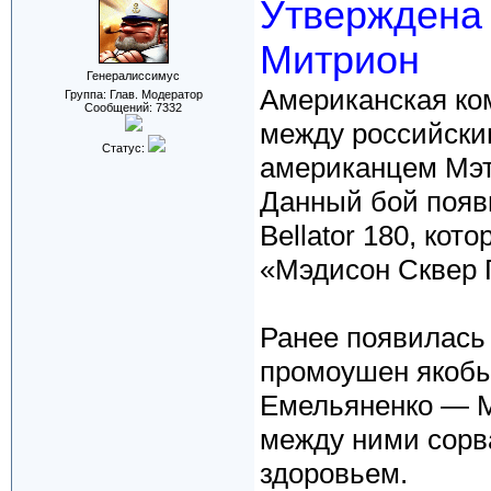
Утверждена
Митрион
Генералиссимус
Американская ком
Группа: Глав. Модератор
Сообщений:
7332
между российск
Статус:
американцем Мэт
Данный бой появ
Bellator 180, ко
«Мэдисон Сквер 
Ранее появилась
промоушен якобы
Емельяненко — М
между ними сорв
здоровьем.