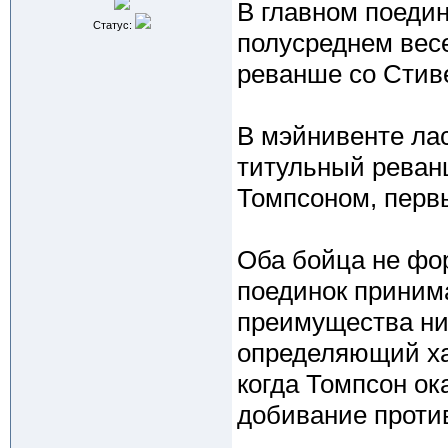
В главном поеди
Статус:
полусреднем весе
реванше со Стив
В мэйнивенте лас
титульный реван
Томпсоном, перв
Оба бойца не фо
поединок приним
преимущества ни 
определяющий ха
когда Томпсон ок
добивание проти